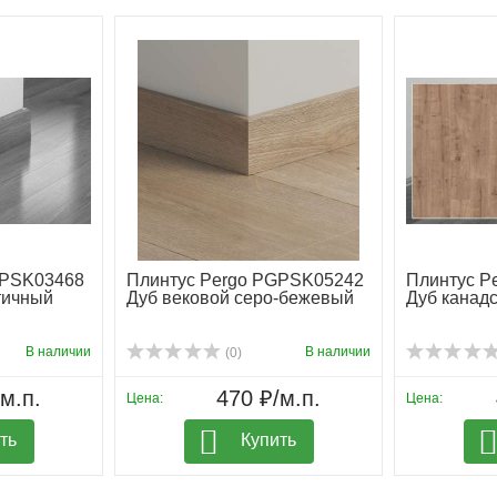
GPSK03468
Плинтус Pergo PGPSK05242
Плинтус P
тичный
Дуб вековой серо-бежевый
Дуб канад
В наличии
В наличии
(0)
м.п.
470 ₽/м.п.
Цена:
Цена:
ть
Купить