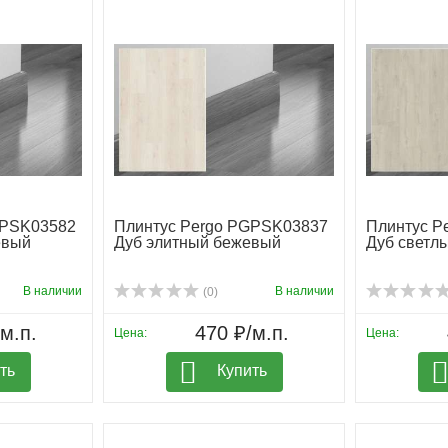
GPSK03582
Плинтус Pergo PGPSK03837
Плинтус P
евый
Дуб элитный бежевый
Дуб светл
В наличии
В наличии
(0)
м.п.
470 ₽/м.п.
Цена:
Цена:
ть
Купить