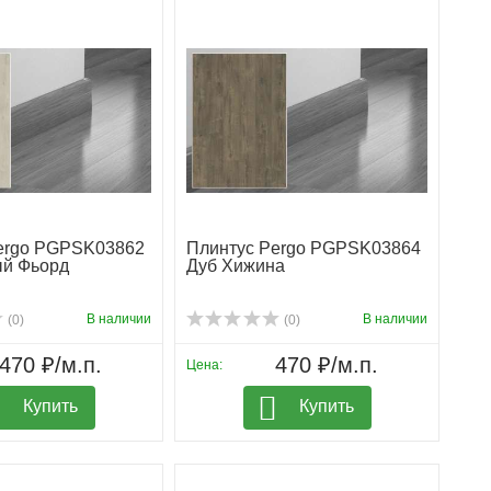
ergo PGPSK03862
Плинтус Pergo PGPSK03864
ый Фьорд
Дуб Хижина
В наличии
В наличии
(0)
(0)
470 ₽/м.п.
470 ₽/м.п.
Цена:
Купить
Купить