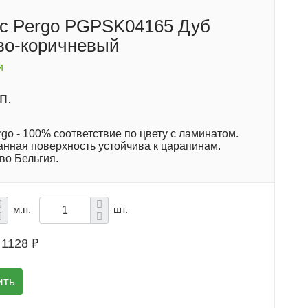
с Pergo PGPSK04165 Дуб
во-коричневый
и
п.
go - 100% соответствие по цвету с ламинатом.
нная поверхность устойчива к царапинам.
во Бельгия.
м.п.
шт.
1128 ₽
ить