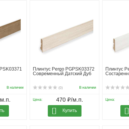
GPSK03371
Плинтус Pergo PGPSK03372
Плинтус P
Современный Датский Дуб
Состаренн
В наличии
В наличии
(0)
м.п.
470 ₽/м.п.
Цена:
Цена:
ть
Купить