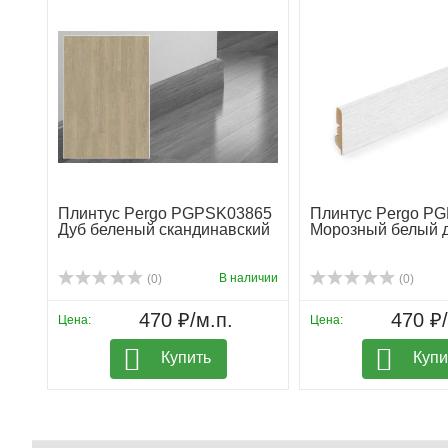
Плинтус Pergo PGPSK03865
Плинтус Pergo P
Дуб беленый скандинавский
Морозный белый 
В наличии
(0)
(0)
470 ₽/м.п.
470 ₽/
Цена:
Цена:
Купить
Купи