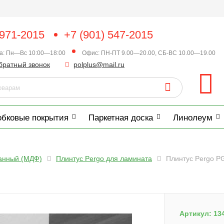
 971-2015
+7 (901) 547-2015
ка: Пн—Вс 10:00—18:00
Офис: ПН-ПТ 9.00—20.00, СБ-ВС 10.00—19.00
братный звонок
polplus@mail.ru
обковые покрытия
Паркетная доска
Линолеум
анный (МДФ)
Плинтус Pergo для ламината
Плинтус Pergo P
Артикул:
13