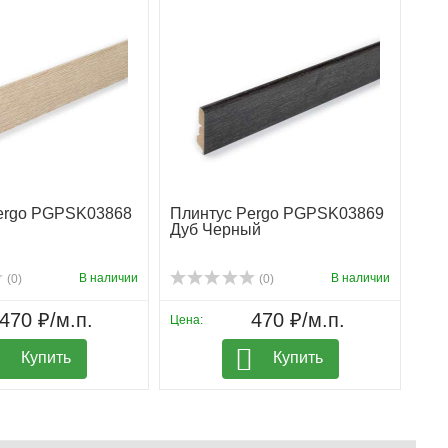
ergo PGPSK03868
Плинтус Pergo PGPSK03869
Дуб Черный
В наличии
В наличии
(0)
(0)
470 ₽/м.п.
470 ₽/м.п.
Цена:
Купить
Купить