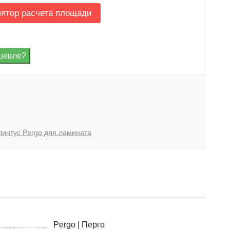
лятор расчета площади
линтус Pergo для ламината
Pergo | Перго