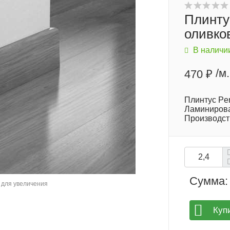
Плинту
оливко
В наличи
/м.
470 ₽
Плинтус Per
Ламинирова
Производст
Сумма:
для увеличения
Куп