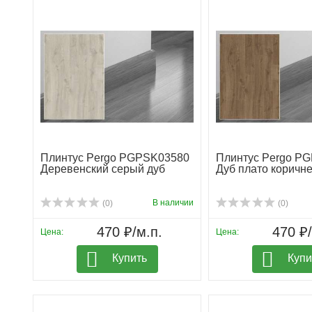
Плинтус Pergo PGPSK03580
Плинтус Pergo P
Деревенский серый дуб
Дуб плато коричн
В наличии
(0)
(0)
470 ₽/м.п.
470 ₽/
Цена:
Цена:
Купить
Купи