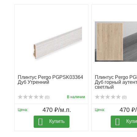
Плинтус Pergo PGPSK03364
Плинтус Pergo P
Дуб Утренний
Дуб горный аутен
светлый
В наличии
(0)
(0)
470 ₽/м.п.
470 ₽/
Цена:
Цена:
Купить
Купи