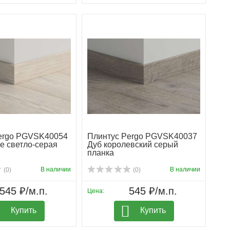
ergo PGVSK40054
Плинтус Pergo PGVSK40037
е светло-серая
Дуб королевский серый
планка
В наличии
В наличии
(0)
(0)
545 ₽/м.п.
545 ₽/м.п.
Цена:
Купить
Купить