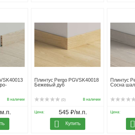
GVSK40013
Плинтус Pergo PGVSK40018
Плинтус P
ро-
Бежевый дуб
Сосна шал
В наличии
В наличии
(0)
м.п.
545 ₽/м.п.
Цена:
Цена:
ть
Купить