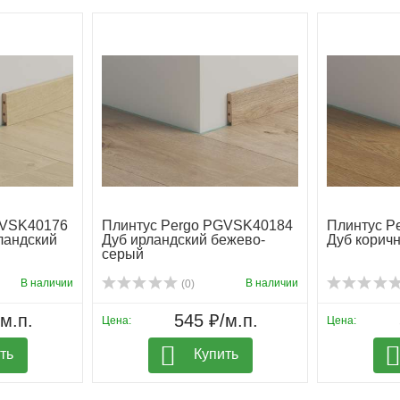
GVSK40176
Плинтус Pergo PGVSK40184
Плинтус P
ландский
Дуб ирландский бежево-
Дуб корич
серый
В наличии
В наличии
(0)
м.п.
545 ₽/м.п.
Цена:
Цена:
ть
Купить