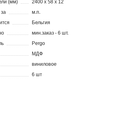
ли (мм)
2400 x 58 x 12
 за
м.п.
ится
Бельгия
но
мин.заказ - 6 шт.
ль
Pergo
МДФ
виниловое
6 шт