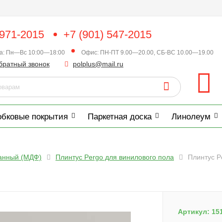
 971-2015
+7 (901) 547-2015
ка: Пн—Вс 10:00—18:00
Офис: ПН-ПТ 9.00—20.00, СБ-ВС 10.00—19.00
братный звонок
polplus@mail.ru
обковые покрытия
Паркетная доска
Линолеум
анный (МДФ)
Плинтус Pergo для винилового пола
Плинтус P
Артикул:
15