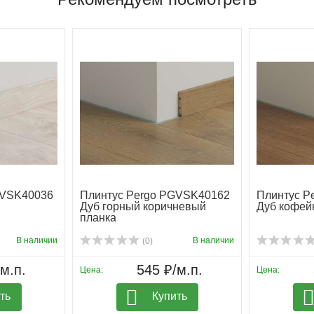
GVSK40036
Плинтус Pergo PGVSK40162
Плинтус P
Дуб горный коричневый
Дуб кофей
планка
В наличии
В наличии
(0)
м.п.
545 ₽/м.п.
Цена:
Цена:
ть
Купить