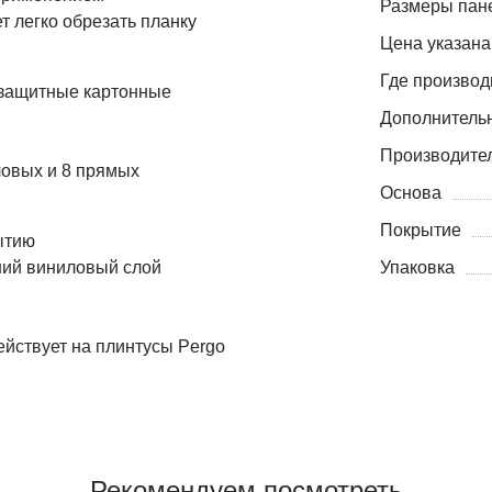
Размеры пане
т легко обрезать планку
Цена указана
Где производ
2 защитные картонные
Дополнитель
Производите
ловых и 8 прямых
Основа
Покрытие
ытию
ний виниловый слой
Упаковка
ействует на плинтусы Pergo
Рекомендуем посмотреть