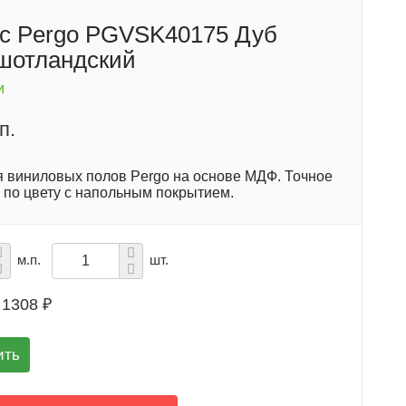
с Pergo PGVSK40175 Дуб
шотландский
и
п.
я виниловых полов Pergo на основе МДФ. Точное
 по цвету с напольным покрытием.
м.п.
шт.
1308 ₽
ить