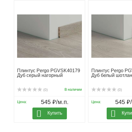
Плинтус Pergo PGVSK40179
Плинтус Pergo P
Дуб серый нагорный
Дуб белый шотлан
В наличии
(0)
(0)
545 ₽/м.п.
545 ₽/
Цена:
Цена:
Купить
Купи