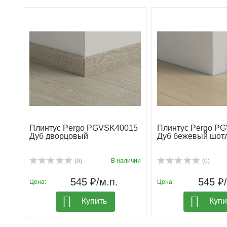
Плинтус Pergo PGVSK40015
Плинтус Pergo P
Дуб дворцовый
Дуб бежевый шот
В наличии
(0)
(0)
545 ₽/м.п.
545 ₽/
Цена:
Цена:
Купить
Купи