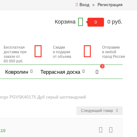
Вход
Регистрация
Корзина
0 руб.
0
Бесплатная
Скидки
Отправим
доставка при
и подарки
в любой
заказе от
от объема
город России
60 000 руб.
3
Ковролин
Террасная доска
ergo PGVSK40175 Дуб серый шотландский
Следующий товар
110