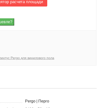
лятор расчета площади
линтус Pergo для винилового пола
Pergo | Перго