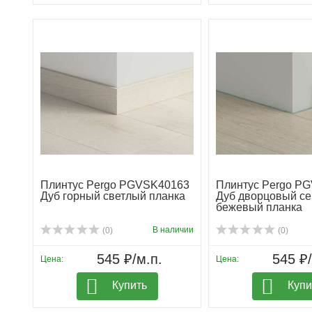
Плинтус Pergo PGVSK40163
Плинтус Pergo P
Дуб горный светлый планка
Дуб дворцовый се
бежевый планка
В наличии
(0)
(0)
545 ₽/м.п.
545 ₽/
Цена:
Цена:
Купить
Купи