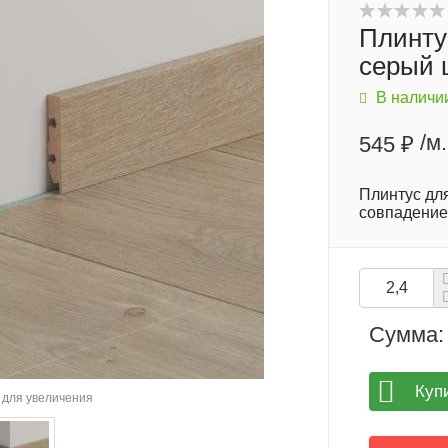
Плинту
серый 
В наличи
/м.
545 ₽
Плинтус дл
совпадение
Сумма:
Куп
для увеличения