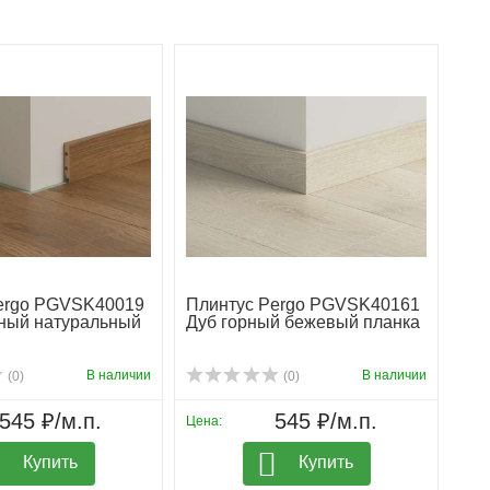
ergo PGVSK40019
Плинтус Pergo PGVSK40161
ный натуральный
Дуб горный бежевый планка
В наличии
В наличии
(0)
(0)
545 ₽/м.п.
545 ₽/м.п.
Цена:
Купить
Купить