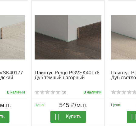
GVSK40177
Плинтус Pergo PGVSK40178
Плинтус P
дский
Дуб темный нагорный
Дуб светл
В наличии
В наличии
(0)
м.п.
545 ₽/м.п.
Цена:
Цена:
ть
Купить