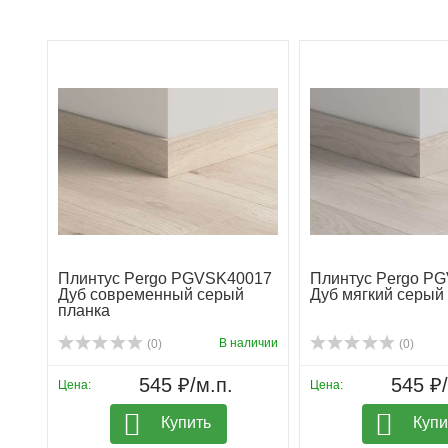
Плинтус Pergo PGVSK40017
Плинтус Pergo P
Дуб современный серый
Дуб мягкий серый
планка
В наличии
(0)
(0)
545 ₽/м.п.
545 ₽/
Цена:
Цена:
Купить
Купи