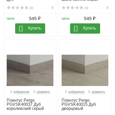
(0)
(0)
545 ₽
545 ₽
Цена:
Цена:
Купить
Купить
избранное
сравнить
избранное
сравнить
Плинтус Pergo
Плинтус Pergo
PGVSK40037 Дуб
PGVSK40015 Дуб
королевский серый
дворцовый
планка