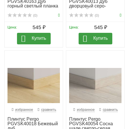
PGVSK40163 Дуб
PGVSK40013 Дуб
горный светлый планка
дворцовый серо-
бежевый планка
(0)
(0)
545 ₽
545 ₽
Цена:
Цена:
Купить
Купить
избранное
сравнить
избранное
сравнить
Плинтус Pergo
Плинтус Pergo
PGVSK40018 Бежевый
PGVSK40054 Сосна
дуб
шале светло-серая