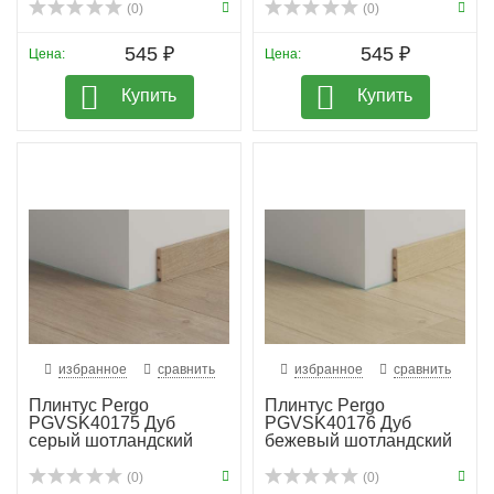
(0)
(0)
545 ₽
545 ₽
Цена:
Цена:
Купить
Купить
избранное
сравнить
избранное
сравнить
Плинтус Pergo
Плинтус Pergo
PGVSK40175 Дуб
PGVSK40176 Дуб
серый шотландский
бежевый шотландский
(0)
(0)