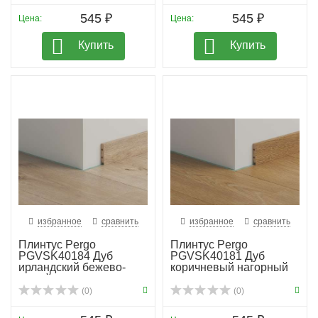
545 ₽
545 ₽
Цена:
Цена:
Купить
Купить
избранное
сравнить
избранное
сравнить
Плинтус Pergo
Плинтус Pergo
PGVSK40184 Дуб
PGVSK40181 Дуб
ирландский бежево-
коричневый нагорный
серый
(0)
(0)