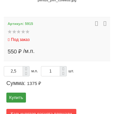
plintus_pvh_cofeess.jpg
Артикул:
5915
Под заказ
/м.п.
550 ₽
м.п.
шт.
Сумма:
1375 ₽
Купить
Калькулятор расчета площади