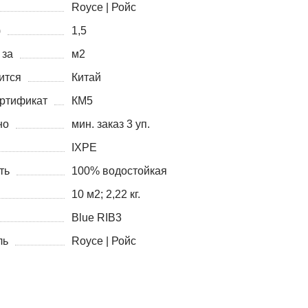
Royce | Ройс
)
1,5
 за
м2
ится
Китай
ртификат
КМ5
но
мин. заказ 3 уп.
IXPE
ть
100% водостойкая
10 м2; 2,22 кг.
Blue RIB3
ль
Royce | Ройс