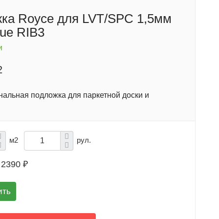
ка Royce для LVT/SPC 1,5мм
lue RIB3
и
2
альная подложка для паркетной доски и
м2
рул.
2390 ₽
ить