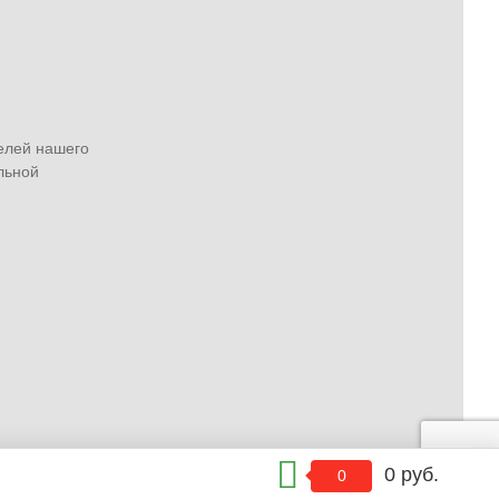
елей нашего
льной
0 руб.
0