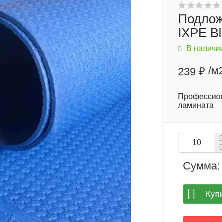
Подлож
IXPE B
В наличи
/м
239 ₽
Профессион
ламината
Сумма:
Куп