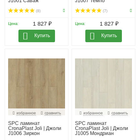
J1001 Саваж
J1007 Темпо
(8)
(7)
1 827 ₽
1 827 ₽
Цена:
Цена:
Купить
Купить
избранное
сравнить
избранное
сравнить
SPC ламинат
SPC ламинат
CronaPlast Joli | Джоли
CronaPlast Joli | Джоли
J1006 Зиркон
J1005 Мондриан