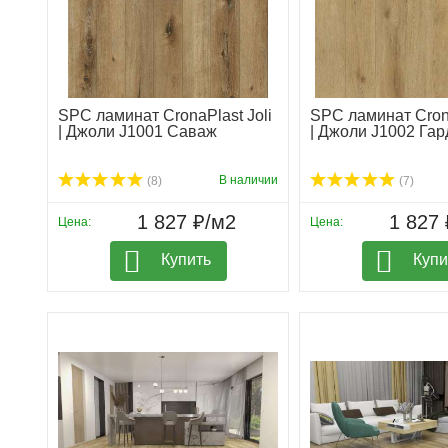
SPC ламинат CronaPlast Joli
SPC ламинат Crona
| Джоли J1001 Саваж
| Джоли J1002 Гар
В наличии
(8)
(7)
1 827 ₽/м2
1 827 
Цена:
Цена:
Купить
Купи