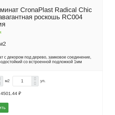
минат CronaPlast Radical Chic
равагантная роскошь RC004
ия
и
/м2
т с декором под дерево, замковое соединение,
водостойкий со встроенной подложкой 1мм
м2
уп.
4501.44 ₽
ить