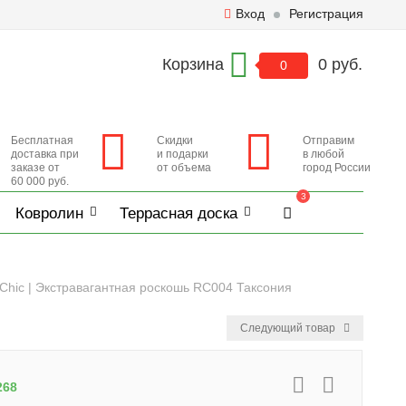
Вход
Регистрация
Корзина
0 руб.
0
Бесплатная
Скидки
Отправим
доставка при
и подарки
в любой
заказе от
от объема
город России
60 000 руб.
3
Ковролин
Террасная доска
 Chic | Экстравагантная роскошь RC004 Таксония
Следующий товар
268