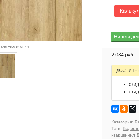
Кальку
для увеличения
2 084 руб.
ДОСТУПН
скид
скид
Категория:
Ra
Теги:
Водосто
кварцвинил
Д