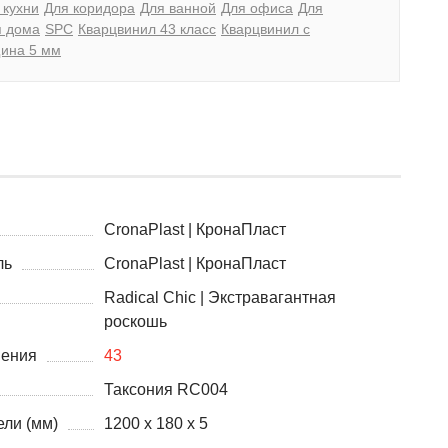
 кухни
Для коридора
Для ванной
Для офиса
Для
я дома
SPC
Кварцвинил 43 класс
Кварцвинил с
ина 5 мм
CronaPlast | КронаПласт
ль
CronaPlast | КронаПласт
Radical Chic | Экстравагантная
роскошь
нения
43
Таксония RC004
ли (мм)
1200 х 180 х 5