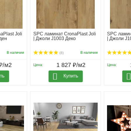
Plast Joli
SPC ламинат CronaPlast Joli
SPC ламина
ден
| Джоли J1003 Деко
| Джоли J
В наличии
В наличии
(8)
₽/м2
1 827 ₽/м2
Цена:
Цена:
ть
Купить