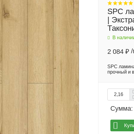
SPC ла
| Экст
Таксон
В наличи
2 084 ₽
SPC ламина
прочный и 
Сумма:
Куп