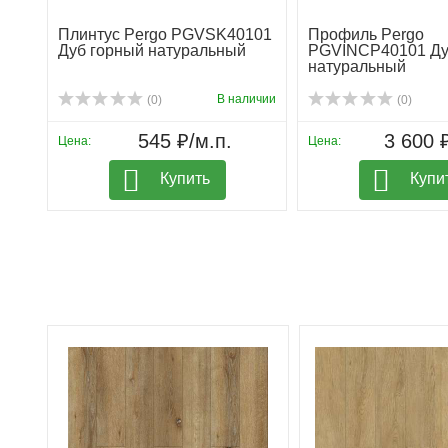
Плинтус Pergo PGVSK40101
Профиль Pergo
Дуб горный натуральный
PGVINCP40101 Ду
натуральный
В наличии
(0)
(0)
545 ₽/м.п.
3 600 
Цена:
Цена:
Купить
Купи