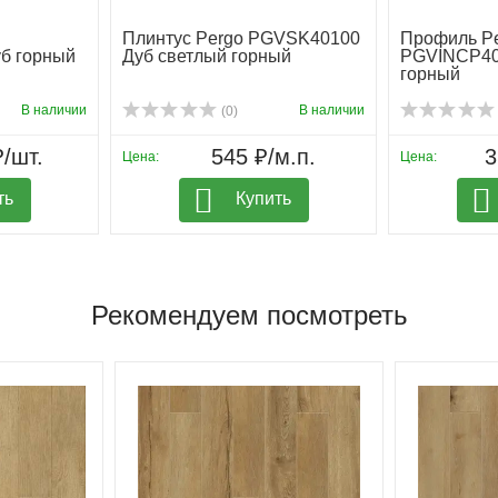
Плинтус Pergo PGVSK40100
Профиль P
б горный
Дуб светлый горный
PGVINCP40
горный
В наличии
В наличии
(0)
₽/шт.
545 ₽/м.п.
3
Цена:
Цена:
ть
Купить
Рекомендуем посмотреть