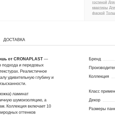
гостиной
Для
квартиры
Дл
фаской
Толщ
ДОСТАВКА
кошь
от CRONAPLAST
—
Бренд
о подхода и передовых
Производите
текстурах. Реалистичное
Коллекция
алу удивительную глубину и
изысканности.
Класс приме
ложка) ламинат
тличную шумоизоляцию, а
Декор
ам. Коллекция включает 10
Размеры пане
риродных оттенков