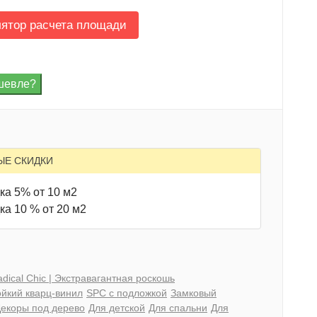
лятор расчета площади
ЫЕ СКИДКИ
ка 5% от 10 м2
ка 10 % от 20 м2
dical Chic | Экстравагантная роскошь
йкий кварц-винил
SPC с подложкой
Замковый
екоры под дерево
Для детской
Для спальни
Для