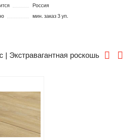
ится
Россия
но
мин. заказ 3 уп.
c | Экстравагантная роскошь