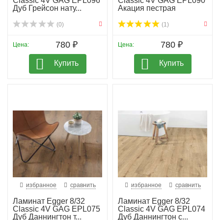
Classic 4V GAG EPL096
Classic 4V GAG EPL090
Дуб Грейсон нату...
Акация пестрая
(0)
(1)
780 ₽
780 ₽
Цена:
Цена:
Купить
Купить
избранное
сравнить
избранное
сравнить
Ламинат Egger 8/32
Ламинат Egger 8/32
Classic 4V GAG EPL075
Classic 4V GAG EPL074
Дуб Даннингтон т...
Дуб Даннингтон с...