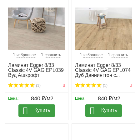
избранное
сравнить
избранное
сравнить
Ламинат Egger 8/33
Ламинат Egger 8/33
Classic 4V GAG EPL039
Classic 4V GAG EPL074
Вуд Ашкрофт
Дуб Даннингтон с...
(1)
(1)
840 ₽/м2
840 ₽/м2
Цена:
Цена:
Купить
Купить