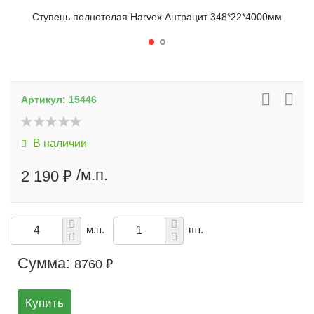
Ступень полнотелая Harvex Антрацит 348*22*4000мм
Сту
Артикул:
15446
В наличии
/м.п.
2 190 ₽
м.п.
шт.
Сумма:
8760 ₽
Купить