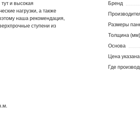
 тут и высокая
Бренд
еские нагрузки, а также
Производите
оэтому наша рекомендация,
Размеры пане
верхпрочные ступени из
Толщина (мм
Основа
Цена указана
Где производ
.м.