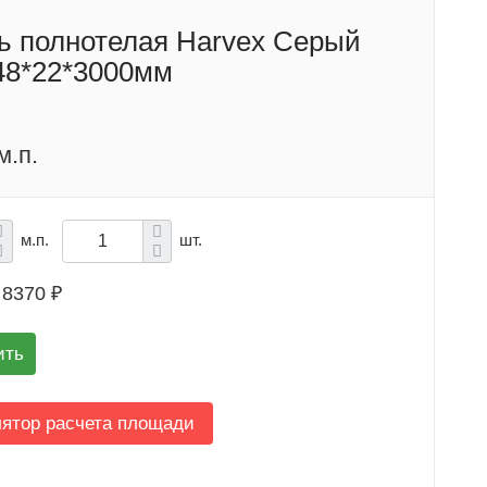
ь полнотелая Harvex Серый
48*22*3000мм
м.п.
м.п.
шт.
8370 ₽
ить
лятор расчета площади