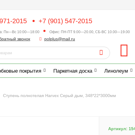
 971-2015
+7 (901) 547-2015
ка: Пн—Вс 10:00—18:00
Офис: ПН-ПТ 9.00—20.00, СБ-ВС 10.00—19.00
братный звонок
polplus@mail.ru
обковые покрытия
Паркетная доска
Линолеум
Ступень полнотелая Harvex Серый дым, 348*22*3000мм
Артикул:
15