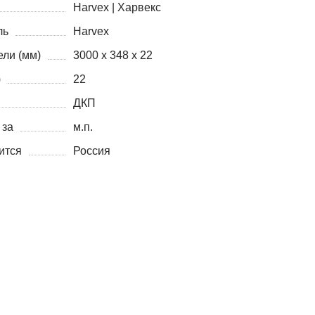
Harvex | Харвекс
ль
Harvex
ли (мм)
3000 х 348 х 22
)
22
ДКП
 за
м.п.
ится
Россия