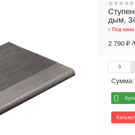
Ступен
дым, 3
Под заказ
/
2 790 ₽
Сумма:
Куп
Кальку