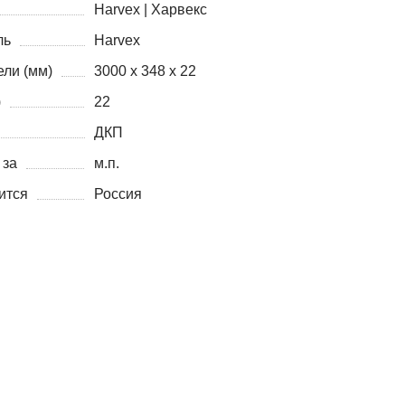
Harvex | Харвекс
ль
Harvex
ли (мм)
3000 х 348 х 22
)
22
ДКП
 за
м.п.
ится
Россия