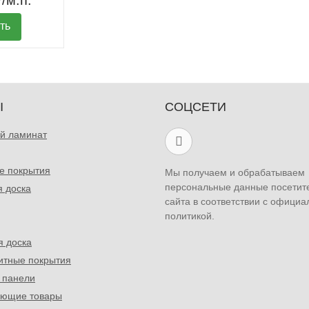
/м.п.
ть
Ы
СОЦСЕТИ
й ламинат
е покрытия
Мы получаем и обрабатываем
персональные данные посетит
я доска
сайта в соответствии с официа
политикой.
я доска
итные покрытия
 панели
ующие товары