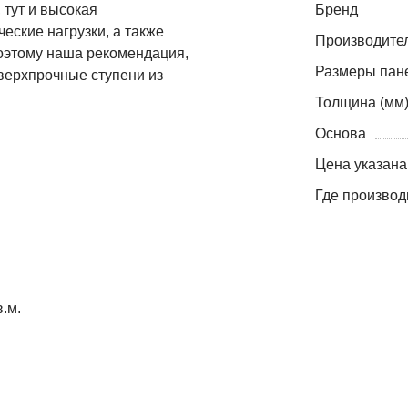
 тут и высокая
Бренд
еские нагрузки, а также
Производите
оэтому наша рекомендация,
Размеры пане
верхпрочные ступени из
Толщина (мм
Основа
Цена указана
Где производ
.м.