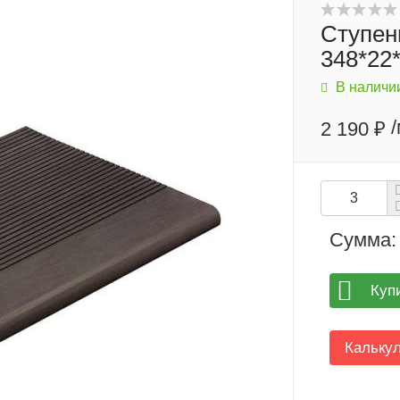
Ступен
348*22
В наличи
/
2 190 ₽
Сумма:
Куп
Кальку