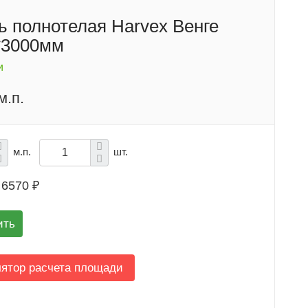
ь полнотелая Harvex Венге
*3000мм
и
м.п.
м.п.
шт.
6570 ₽
ить
лятор расчета площади