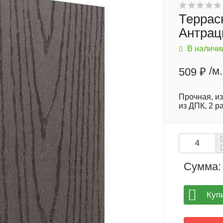
Террас
Антрац
В наличи
/м.
509 ₽
Прочная, и
из ДПК, 2 
Сумма:
Куп