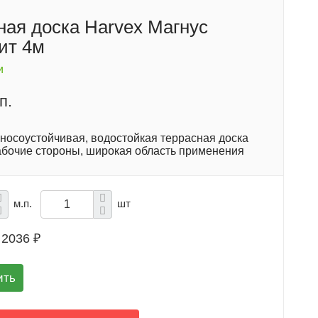
ная доска Harvex Магнус
ит 4м
и
п.
зносоустойчивая, водостойкая террасная доска
рабочие стороны, широкая область применения
м.п.
шт
2036 ₽
ить