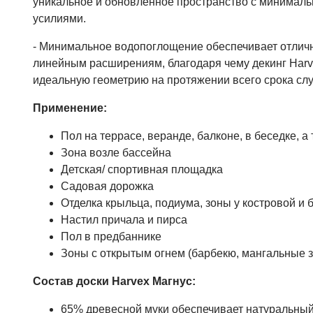
уникальное и обновленное пространство с минималь
усилиями.
- Минимальное водопоглощение обеспечивает отлич
линейным расширениям, благодаря чему декинг Harv
идеальную геометрию на протяжении всего срока сл
Применение:
Пол на террасе, веранде, балконе, в беседке, а
Зона возле бассейна
Детская/ спортивная площадка
Садовая дорожка
Отделка крыльца, подиума, зоны у костровой и 
Настил причала и пирса
Пол в предбаннике
Зоны с открытым огнем (барбекю, мангальные 
Состав доски Harvex Магнус:
65% древесной муки обеспечивает натуральный