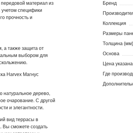
о передовой материал из
Бренд
с учетом специфики
Производите
го прочность и
Коллекция
Размеры пане
Толщина (мм
, а также защита от
Основа
деальным выбором для
 скольжению.
Цена указана
Где производ
ска Harvex Магнус
Дополнитель
ю натуральное дерево,
ое очарование. С другой
сти и элегантности.
ий вид террасы в
. Вы сможете создать