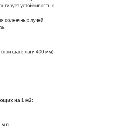
нтирует устойчивость к
я солнечных лучей.
ок.
(при шаге лаги 400 мм)
ющих на 1 м2:
 м.п