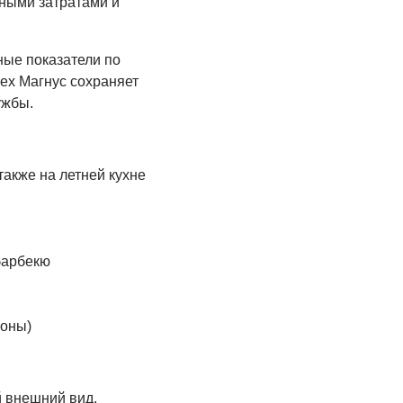
ными затратами и
ные показатели по
ex Магнус сохраняет
ужбы.
 также на летней кухне
барбекю
зоны)
 внешний вид.