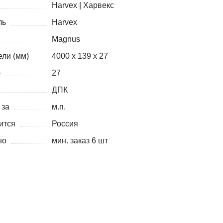
Harvex | Харвекс
ль
Harvex
Magnus
ли (мм)
4000 х 139 х 27
)
27
ДПК
 за
м.п.
ится
Россия
но
мин. заказ 6 шт