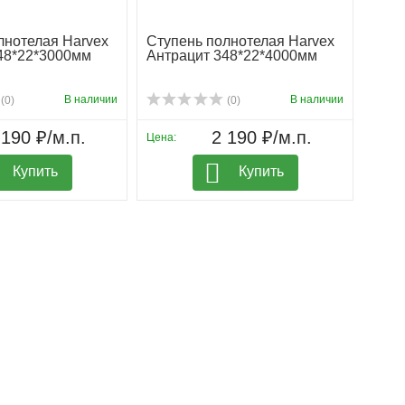
лнотелая Harvex
Ступень полнотелая Harvex
Угол
48*22*3000мм
Антрацит 348*22*4000мм
35х7
В наличии
В наличии
(0)
(0)
 190 ₽/м.п.
2 190 ₽/м.п.
Цена:
Цена:
Купить
Купить