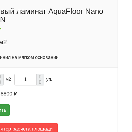
вый ламинат AquaFloor Nano
0N
и
/м2
инил на мягком основании
м2
уп.
8800 ₽
ить
лятор расчета площади