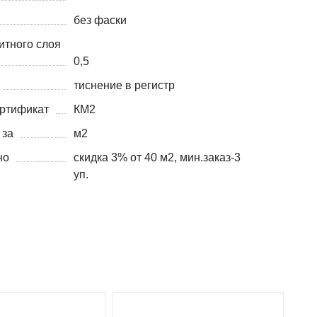
без фаски
итного слоя
0,5
тиснение в регистр
ртификат
КМ2
 за
м2
но
скидка 3% от 40 м2, мин.заказ-3
уп.