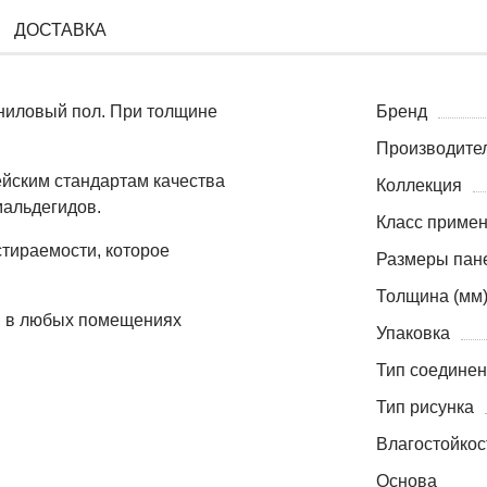
ДОСТАВКА
ниловый пол. При толщине
Бренд
Производите
йским стандартам качества
Коллекция
мальдегидов.
Класс приме
стираемости, которое
Размеры пане
Толщина (мм
я в любых помещениях
Упаковка
Тип соедине
Тип рисунка
Влагостойкос
Основа