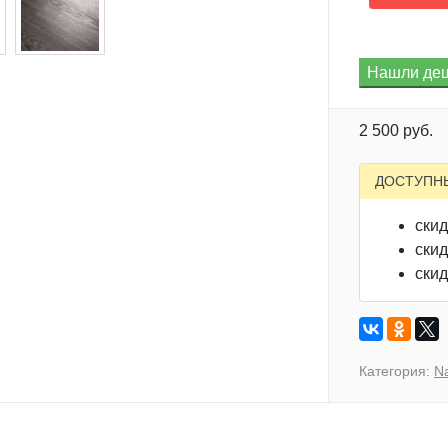
2 500 руб.
ДОСТУПН
скид
скид
скид
Категория:
N