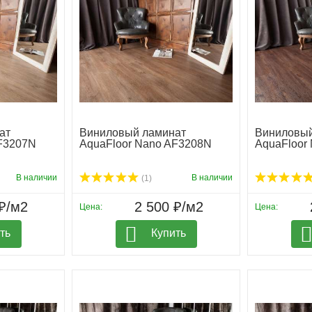
ат
Виниловый ламинат
Виниловый
AF3207N
AquaFloor Nano AF3208N
AquaFloor
В наличии
В наличии
(1)
₽/м2
2 500 ₽/м2
Цена:
Цена:
ть
Купить