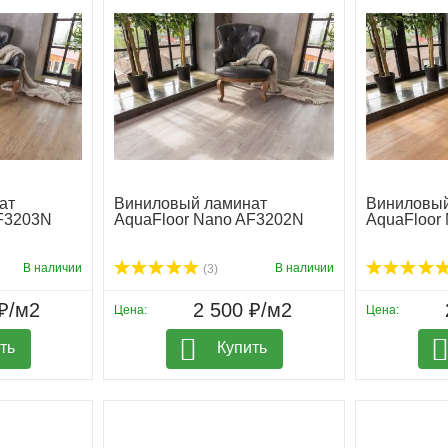
ат
Виниловый ламинат
Виниловый
AF3203N
AquaFloor Nano AF3202N
AquaFloor
В наличии
В наличии
(3)
₽/м2
2 500 ₽/м2
Цена:
Цена:
ть
Купить