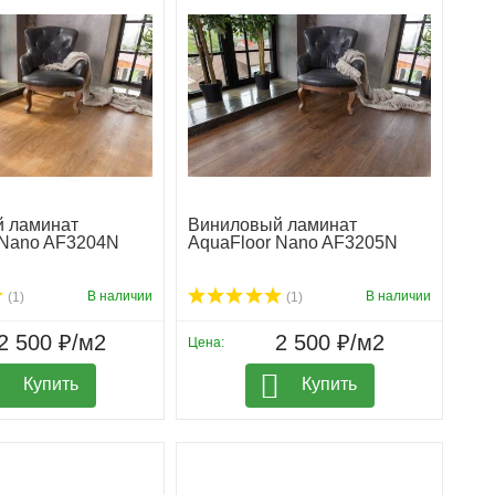
 ламинат
Виниловый ламинат
 Nano AF3204N
AquaFloor Nano AF3205N
В наличии
В наличии
(1)
(1)
2 500 ₽/м2
2 500 ₽/м2
Цена:
Купить
Купить