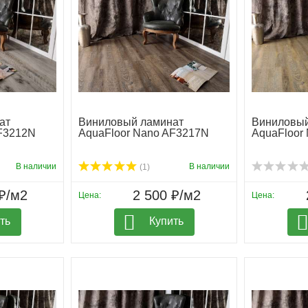
ат
Виниловый ламинат
Виниловый
AF3212N
AquaFloor Nano AF3217N
AquaFloor
В наличии
В наличии
(1)
₽/м2
2 500 ₽/м2
Цена:
Цена:
ть
Купить