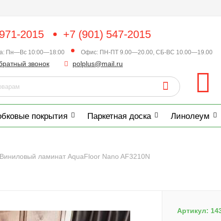
 971-2015
+7 (901) 547-2015
ка: Пн—Вс 10:00—18:00
Офис: ПН-ПТ 9.00—20.00, СБ-ВС 10.00—19.00
братный звонок
polplus@mail.ru
обковые покрытия
Паркетная доска
Линолеум
Виниловый ламинат AquaFloor Nano AF3210N
Артикул:
14