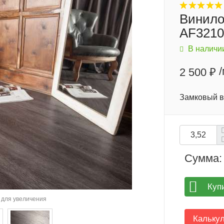
Винило
AF321
В наличи
2 500 ₽
Замковый в
Сумма:
Куп
для увеличения
Кальку