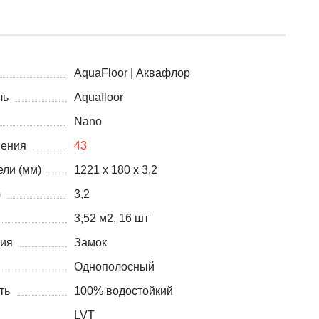
AquaFloor | Аквафлор
ль
Aquafloor
Nano
нения
43
ли (мм)
1221 x 180 x 3,2
)
3,2
3,52 м2, 16 шт
ния
Замок
Однополосный
ть
100% водостойкий
LVT