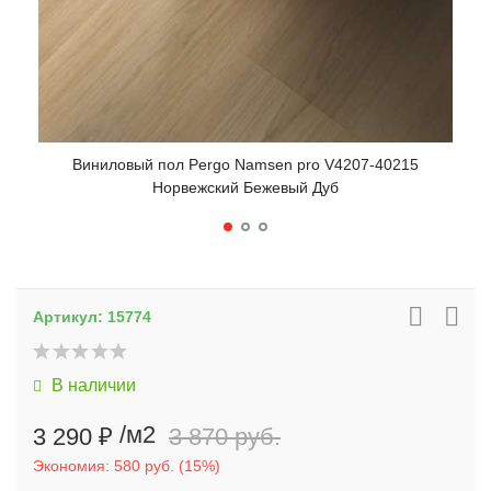
Виниловый пол Pergo Namsen pro V4207-40215
Норвежский Бежевый Дуб
Артикул:
15774
В наличии
/м2
3 290 ₽
3 870 руб.
Экономия:
580 руб.
(
15%
)