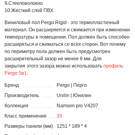
9.Стекловолокно
10.Жесткий слой ПВХ
Виниловый
пол
Pergo
Rigid
-
это
термопластичный
материал
.
Он
расширяется
и
сжимается
при
изменении
температуры
в
помещении
.
Пол
должен
быть
способен
расширяться
и
сжиматься
со
всех
сторон
.
Вот
почему
по
периметру
пола
должен
быть
предусмотрен
расширительный
зазор
не
менее
8
мм.
Для
закрытия
этого
зазора
можно
использовать
профиль
Pergo 5в1
.
Бренд
Pergo | Перго
Производитель
Unilin | Юнилин
Коллекция
Namsen pro V4207
Класс применения
33
Размеры панели (мм)
1251 * 189 * 4