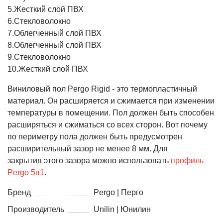
5.Жесткий слой ПВХ
6.Стекловолокно
7.Облегченный слой ПВХ
8.Облегченный слой ПВХ
9.Стекловолокно
10.Жесткий слой ПВХ
Виниловый
пол
Pergo
Rigid
-
это
термопластичный
материал
.
Он
расширяется
и
сжимается
при
изменении
температуры
в
помещении
.
Пол
должен
быть
способен
расширяться
и
сжиматься
со
всех
сторон
.
Вот
почему
по
периметру
пола
должен
быть
предусмотрен
расширительный
зазор
не
менее
8
мм.
Для
закрытия
этого
зазора
можно
использовать
профиль
Pergo 5в1
.
Бренд
Pergo | Перго
Производитель
Unilin | Юнилин