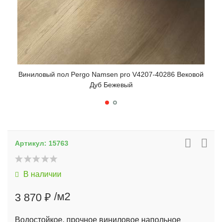
Виниловый пол Pergo Namsen pro V4207-40286 Вековой
Дуб Бежевый
Вини
Артикул:
15763
В наличии
/м2
3 870 ₽
Водостойкое, прочное виниловое напольное