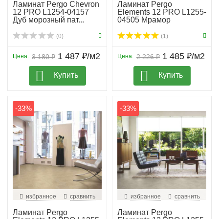
Ламинат Pergo Chevron
Ламинат Pergo
12 PRO L1254-04157
Elements 12 PRO L1255-
Дуб морозный пат...
04505 Мрамор
калакатт...
(0)
(1)
1 487 ₽/м2
1 485 ₽/м2
Цена:
3 180 ₽
Цена:
2 226 ₽
Купить
Купить
-33%
-33%
избранное
сравнить
избранное
сравнить
Ламинат Pergo
Ламинат Pergo