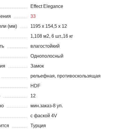
Effect Elegance
нения
33
ли (мм)
1195 х 154,5 x 12
1,108 м2, 6 шт.,16 кг
ть
влагостойкий
Однополосный
ния
Замок
рельефная, противоскользящая
HDF
)
12
но
мин.заказ-8 уп.
с фаской 4V
ится
Турция