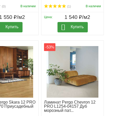
В наличии
В наличии
(0)
(1)
1 550 ₽/м2
1 540 ₽/м2
Цена:
Купить
Купить
-53%
ergo Skara 12 PRO
Ламинат Pergo Chevron 12
70 Приусадебный
PRO L1254-04157 Дуб
морозный пат...