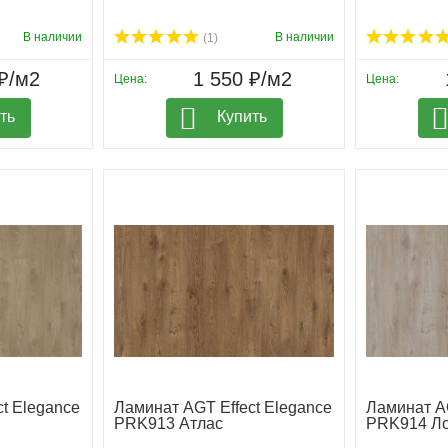
В наличии
В наличии
(1)
₽/м2
1 550 ₽/м2
Цена:
Цена:
ть
Купить
t Elegance
Ламинат AGT Effect Elegance
Ламинат AG
PRK913 Атлас
PRK914 Ло