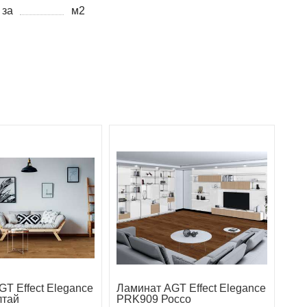
 за
м2
T Effect Elegance
Ламинат AGT Effect Elegance
лтай
PRK909 Россо