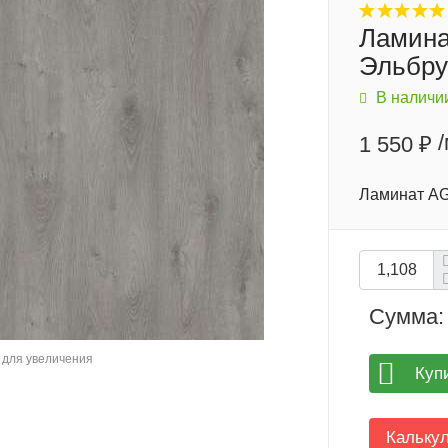
Ламина
Эльбру
В наличи
1 550 ₽
Ламинат AG
Сумма:
для увеличения
Куп
Кальку