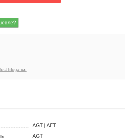
fect Elegance
AGT | АГТ
ль
AGT