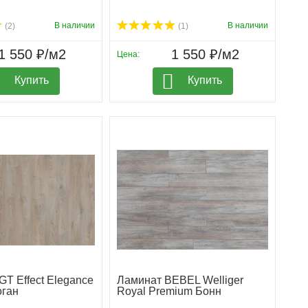
В наличии
В наличии
(2)
(1)
1 550 ₽/м2
1 550 ₽/м2
Цена:
Купить
Купить
T Effect Elegance
Ламинат BEBEL Welliger
ган
Royal Premium Бонн