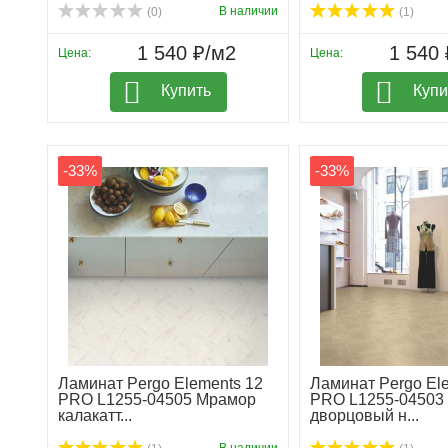
В наличии
(0)
(1)
1 540 ₽/м2
1 540 
Цена:
Цена:
Купить
Купи
-33%
-33%
Ламинат Pergo Elements 12
Ламинат Pergo El
PRO L1255-04505 Мрамор
PRO L1255-04503
калакатт...
дворцовый н...