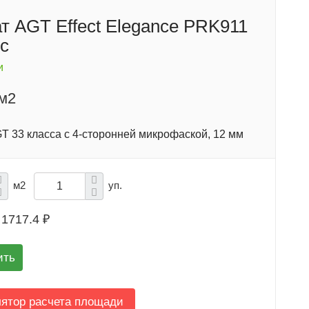
т AGT Effect Elegance PRK911
с
и
/м2
T 33 класса с 4-сторонней микрофаской, 12 мм
м2
уп.
1717.4 ₽
ить
лятор расчета площади