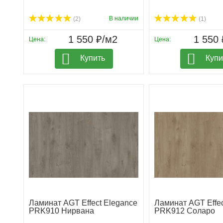
В наличии
(2)
(1)
1 550 ₽/м2
1 550 
Цена:
Цена:
Купить
Купи
Ламинат AGT Effect Elegance
Ламинат AGT Effec
PRK910 Нирвана
PRK912 Соларо