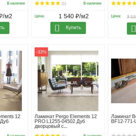
В наличии
В наличии
(1)
₽/м2
1 540 ₽/м2
Цена:
Цена:
3 11
ть
Купить
-33%
ements 12
Ламинат Pergo Elements 12
Ламинат Be
 Дуб
PRO L1255-04502 Дуб
BF12-771-
дворцовый с...