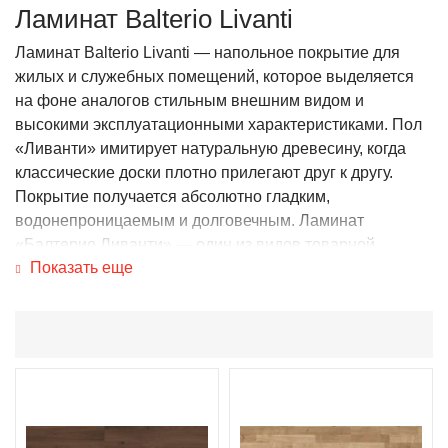
Ламинат Balterio Livanti
Ламинат Balterio Livanti — напольное покрытие для
жилых и служебных помещений, которое выделяется
на фоне аналогов стильным внешним видом и
высокими эксплуатационными характеристиками. Пол
«Ливанти» имитирует натуральную древесину, когда
классические доски плотно прилегают друг к другу.
Покрытие получается абсолютно гладким,
водонепроницаемым и долговечным. Ламинат
«Балтерио Ливанти» — один из видов товарной
Показать еще
продукции, которую предлагает компания PolPlus. В
нашем каталоге ламинат Balterio Livanti представлен
моделями с текстурой дуба: «Сатурн», «Цветочный»,
«Диана», «Бахус», «Винчеца», «Верона», «Премиум»,
«Мантуа».
Особенности напольного
покрытия