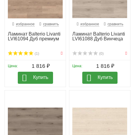
971 20 15 и +7 901 547 20 15 или по e-mail
polplus@mail.ru
.
избранное
сравнить
избранное
сравнить
Ламинат Balterio Livanti
Ламинат Balterio Livanti
LVI61094 Дуб премиум
LVI61088 Дуб Винчеца
(1)
(0)
1 816 ₽
1 816 ₽
Цена:
Цена:
Купить
Купить