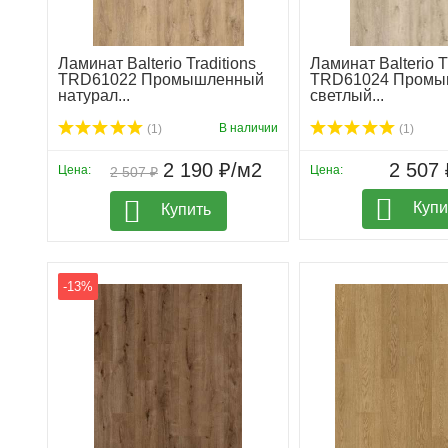
Ламинат Balterio Traditions
Ламинат Balterio T
TRD61022 Промышленный
TRD61024 Промы
натурал...
светлый...
В наличии
(1)
(1)
2 190 ₽/м2
2 507 
Цена:
Цена:
2 507 ₽
Купи
Купить
-13%