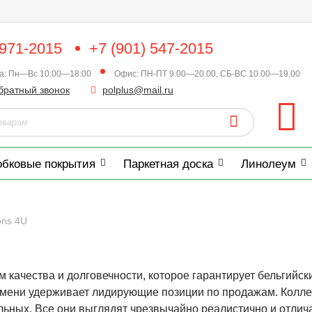
 971-2015
+7 (901) 547-2015
ка: Пн—Вс 10:00—18:00
Офис: ПН-ПТ 9.00—20.00, СБ-ВС 10.00—19.00
братный звонок
polplus@mail.ru
обковые покрытия
Паркетная доска
Линолеум
ons 4U
 качества и долговечности, которое гарантирует бельгийск
емени удерживает лидирующие позиции по продажам. Колл
альных. Все они выглядят чрезвычайно реалистично и отли