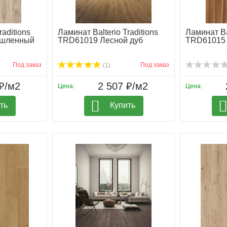
raditions
Ламинат Balterio Traditions
Ламинат Bal
шленный
TRD61019 Лесной дуб
TRD61015 
Под заказ
Под заказ
(1)
₽/м2
2 507 ₽/м2
Цена:
Цена:
ть
Купить