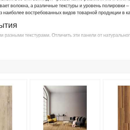
ает волокна, а различные текстуры и уровень полировки –
н из наиболее востребованных видов товарной продукции в к
ытия
ми разными текстурами. Отличить эти панели от натурально
т уникального процесса сверхточного тиснения, когда струк
, толщиной панелей, которая составляет 9 мм;
оваться во влажных помещениях, таких как кухня или ванн
гидрофобную замковую систему с аутентичными V-образным
 покрытия, изготовленному по технологии Scratch Protect.
из коллекции Traditions, а также ламинат Balterio Traditio
оне России. Мы поможем вам выбрать подходящий вид напол
х и услугах компании можно получить у наших менеджеров
@mail.ru
.