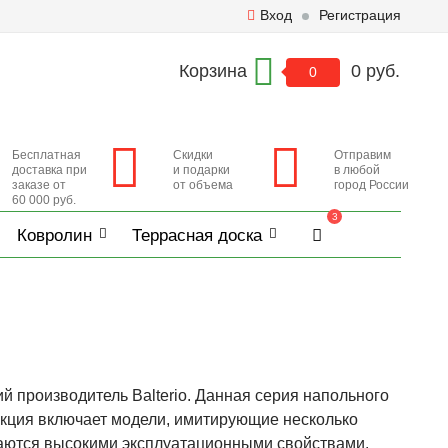
Вход
Регистрация
Корзина
0 руб.
0
Бесплатная
Скидки
Отправим
доставка при
и подарки
в любой
заказе от
от объема
город России
60 000 руб.
3
Ковролин
Террасная доска
ий производитель Balterio. Данная серия напольного
екция включает модели, имитирующие несколько
чаются высокими эксплуатационными свойствами.