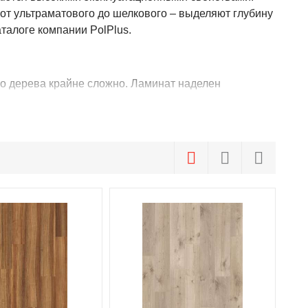
 от ультраматового до шелкового – выделяют глубину
аталоге компании PolPlus.
го дерева крайне сложно. Ламинат наделен
тура поверхности совпадает с рисунком декора.
ая комната. Это становится возможным благодаря
и фасками;
n Quattro по выгодной цене с возможностью заказать
ьного покрытия под любой интерьер жилого или
, связаться с которыми можно по телефонам +7 495