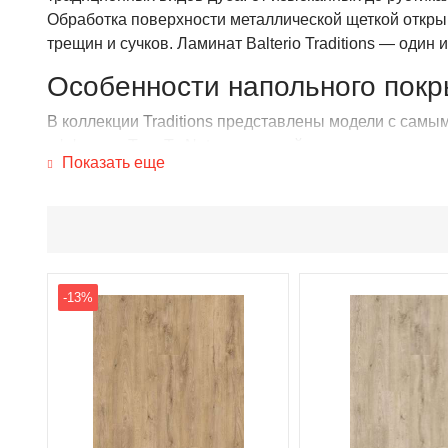
Обработка поверхности металлической щеткой открыв
трещин и сучков. Ламинат Balterio Traditions — оди
Особенности напольного покр
В коллекции Traditions представлены модели с самы
эффектом True To Nature, который достигается за сче
Показать еще
Напольное покрытие серии Traditions отличает:
высокая прочность, обеспеченная, прежде всего
водостойкость, поэтому ламинат может использ
технологии HydroShield, сочетающей плотную 
стойкость к царапинам благодаря верхнему слою
-13%
Наше предложение
Компания PolPlus предлагает купить в Москве изделия 
доставку груза по указанному адресу в любом реги
служебного помещения. Больше информации о товара
971 20 15 и +7 901 547 20 15 или через e-mail
polplus