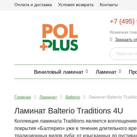
Оплата и доставка
Условия возврата
Контакты
+7 (495)
Розничная точ
Заказать о
Виниловый ламинат
Ламинат
Пр
Главная
Ламинат
Balterio
Ламинат Balterio Traditi
Ламинат Balterio Traditions 4U
Коллекция ламината Traditions является воплощением
покрытия «Балтерио» уже в течение длительного вр
традиционных видов дуба: от изысканных до рустик