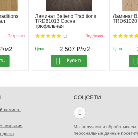
raditions
Ламинат Balterio Traditions
Ламинат Bal
ал
TRD61013 Сосна
TRD61020 
трюфельная
Под заказ
Под заказ
(1)
₽/м2
2 507 ₽/м2
Цена:
Цена:
ть
Купить
Ы
СОЦСЕТИ
й ламинат
е покрытия
Мы получаем и обрабатываем
персональные данные посетит
я доска