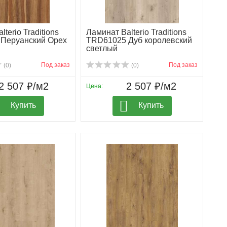
terio Traditions
Ламинат Balterio Traditions
Перуанский Oрех
TRD61025 Дуб королевский
светлый
Под заказ
Под заказ
(0)
(0)
2 507 ₽/м2
2 507 ₽/м2
Цена:
Купить
Купить