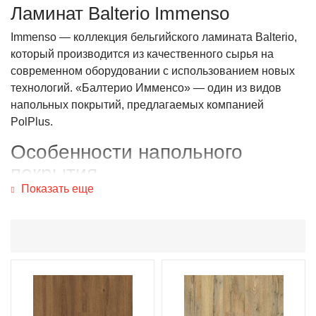
Ламинат Balterio Immenso
Immenso — коллекция бельгийского ламината Balterio,
который производится из качественного сырья на
современном оборудовании с использованием новых
технологий. «Балтерио Имменсо» — один из видов
напольных покрытий, предлагаемых компанией
PolPlus.
Особенности напольного
покрытия
Показать еще
В нашем каталоге ламинат Balterio Immenso
представлен в восьми вариантах расцветки: от светло-
серого Myconos Oak до темно-коричневого
Bloomingville Oak. Напольное покрытие имитирует
массив дуба. Широкие доски пола Immenso могут
полностью изменить внешний вид помещения:
интерьер становится более спокойным,