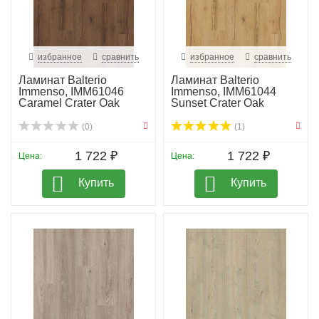
20 15 и +7 901 547 20 15 или через e-mail
polplus@mail.ru
.
избранное
сравнить
избранное
сравнить
Ламинат Balterio
Ламинат Balterio
Immenso, IMM61046
Immenso, IMM61044
Caramel Crater Oak
Sunset Crater Oak
(0)
(1)
1 722 ₽
1 722 ₽
Цена:
Цена:
Купить
Купить