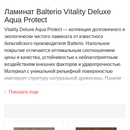
Ламинат Balterio Vitality Deluxe
Aqua Protect
Vitality Deluxe Aqua Protect — коллекция долговечного и
экологически чистого ламината от известного
бельгийского производителя Balterio. Напольное
покрытие отличается оптимальным соотношением
цены и качества, устойчивостью к неблагоприятным
воздействиям внешних факторов и ударопрочностью.
Материал с уникальной рельефной поверхностью
имитирует структуру натуральной древесины. Панели
имеют однополосный рисунок и покрыты
Показать еще
антибактериальным антистатическим защитным
составом. Ламинат Balterio Vitality Deluxe Aqua Protect
входит в перечень товарной продукции, предлагаемой
компанией PolPlus.
Особенности напольного