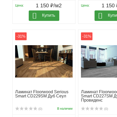
1 150 ₽/м2
1 150 
Цена:
Цена:
Купить
Купи
-31%
-31%
Ламинат Floorwood Serious
Ламинат Floorwoo
Smart CD229SM Дуб Сеул
Smart CD227SM Д
Провиденс
В наличии
(0)
(0)