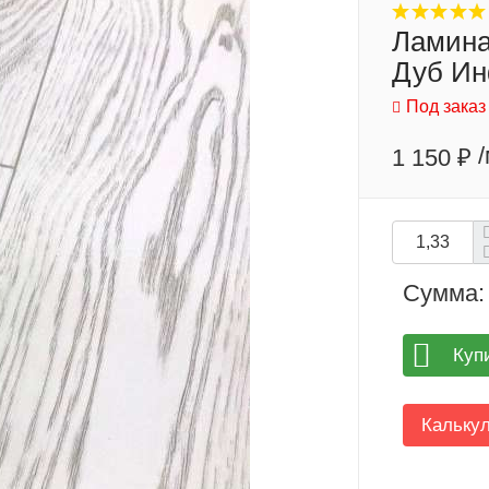
Ламина
Дуб И
Под заказ
1 150 ₽
Сумма:
Куп
Кальку