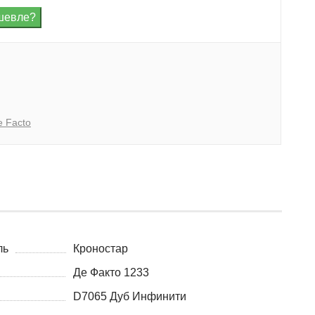
e Facto
ль
Кроностар
Де Факто 1233
D7065 Дуб Инфинити