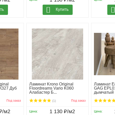
ть
Купить
ginal
Ламинат Krono Original
Ламинат Eg
 К327 Дуб
Floordreams Vario K060
GAG EPL01
Алабастер Б...
дымчатый
Под заказ
Под заказ
(1)
₽/м2
1 130 ₽/м2
Цена:
Цена: