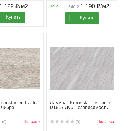
1 129 ₽/м2
1 190 ₽/м2
Цена:
1 540 ₽
Купить
Купить
onostar De Facto
Ламинат Kronostar De Facto
 Либра
D1817 Дуб Независимость
Под заказ
Под заказ
(0)
(0)