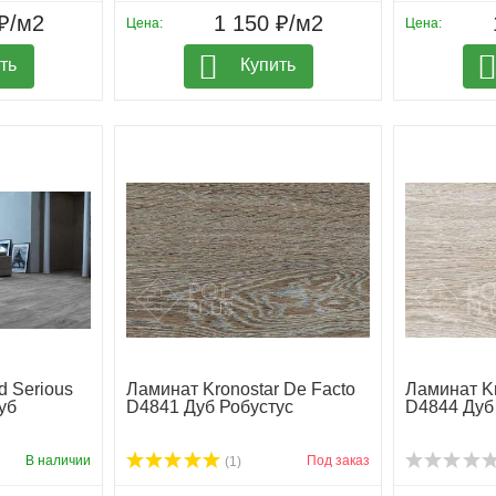
₽/м2
1 150 ₽/м2
Цена:
Цена:
ть
Купить
d Serious
Ламинат Kronostar De Facto
Ламинат Kr
уб
D4841 Дуб Робустус
D4844 Дуб
В наличии
Под заказ
(1)