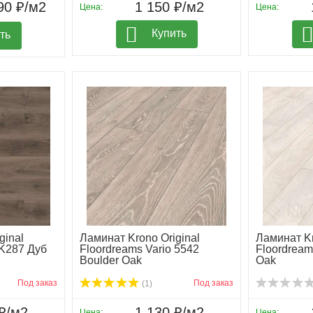
90 ₽/м2
1 150 ₽/м2
Цена:
Цена:
Купить
ть
ginal
Ламинат Krono Original
Ламинат Kr
 K287 Дуб
Floordreams Vario 5542
Floordream
Boulder Oak
Oak
Под заказ
Под заказ
(1)
₽/м2
1 130 ₽/м2
Цена:
Цена: