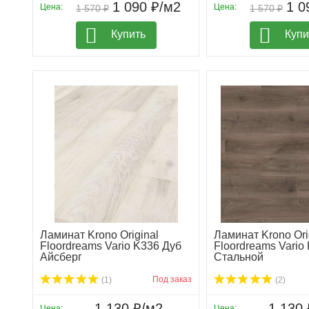
1 090 ₽/м2
1 0
Цена:
Цена:
1 570 ₽
1 570 ₽
Купить
Купи
Ламинат Krono Original
Ламинат Krono Ori
Floordreams Vario K336 Дуб
Floordreams Vario
Айсберг
Стальной
Под заказ
(1)
(2)
1 130 ₽/м2
1 130 
Цена:
Цена: