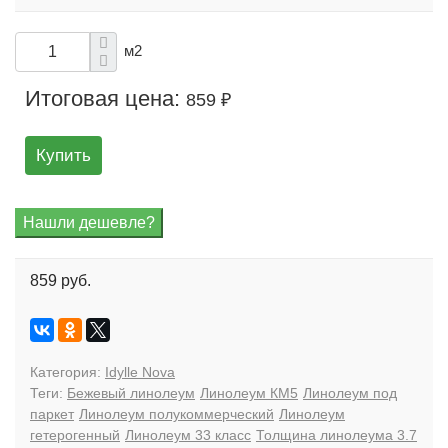
м2
Итоговая цена:
859 ₽
Купить
859 руб.
Категория:
Idylle Nova
Теги:
Бежевый линолеум
Линолеум КМ5
Линолеум под
паркет
Линолеум полукоммерческий
Линолеум
гетерогенный
Линолеум 33 класс
Толщина линолеума 3.7