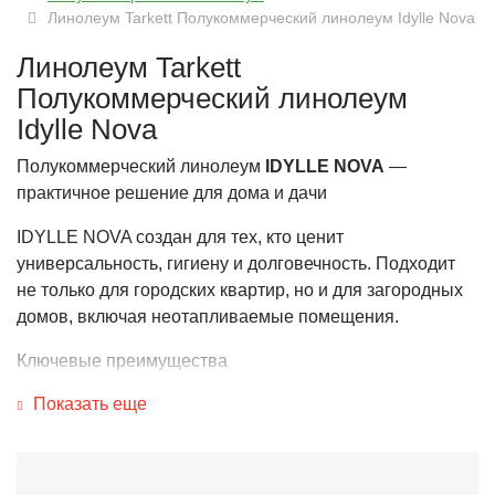
Линолеум Tarkett Полукоммерческий линолеум Idylle Nova
Линолеум Tarkett
Полукоммерческий линолеум
Idylle Nova
Полукоммерческий линолеум
IDYLLE NOVA
—
практичное решение для дома и дачи
IDYLLE NOVA создан для тех, кто ценит
универсальность, гигиену и долговечность. Подходит
не только для городских квартир, но и для загородных
домов, включая неотапливаемые помещения.
Ключевые преимущества
Показать еще
- Гипоаллергенность
Покрытие не выделяет аллергенов в воздух, что делает
его безопасным выбором для людей с