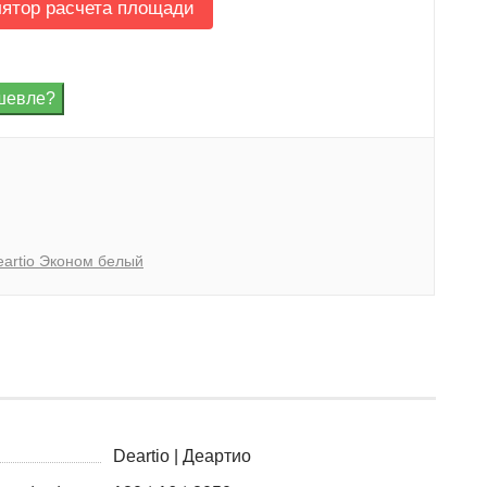
лятор расчета площади
eartio Эконом белый
Deartio | Деартио