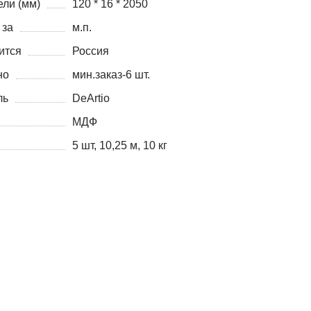
ли (мм)
120 * 16 * 2050
 за
м.п.
ится
Россия
но
мин.заказ-6 шт.
ль
DeArtio
МДФ
5 шт, 10,25 м, 10 кг