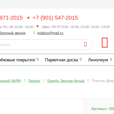
 971-2015
+7 (901) 547-2015
ка: Пн—Вс 10:00—18:00
Офис: ПН-ПТ 9.00—20.00, СБ-ВС 10.00—19.00
братный звонок
polplus@mail.ru
обковые покрытия
Паркетная доска
Линолеум
анный (МДФ)
Deartio
Deartio Эконом белый
Плинтус Деа
Артикул:
15