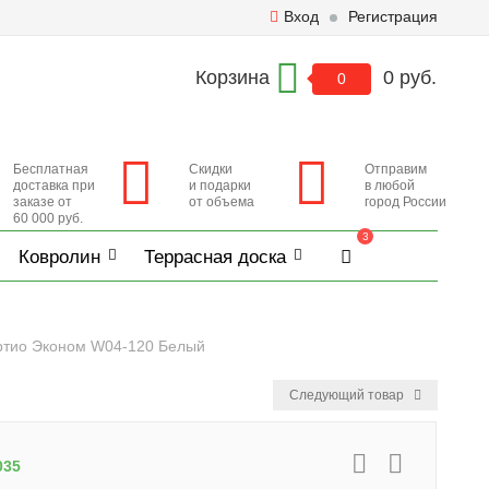
Вход
Регистрация
Корзина
0 руб.
0
Бесплатная
Скидки
Отправим
доставка при
и подарки
в любой
заказе от
от объема
город России
60 000 руб.
3
Ковролин
Террасная доска
ртио Эконом W04-120 Белый
Следующий товар
035