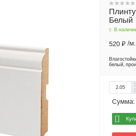
Плинту
Белый
В наличи
/м.
520 ₽
Влагостойк
белый, про
Сумма:
Куп