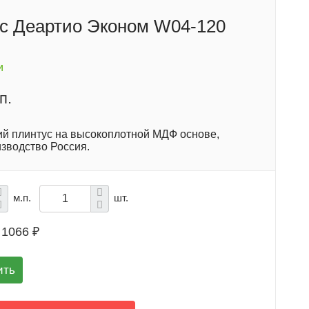
с Деартио Эконом W04-120
и
п.
ий плинтус на высокоплотной МДФ основе,
изводство Россия.
м.п.
шт.
1066 ₽
ить