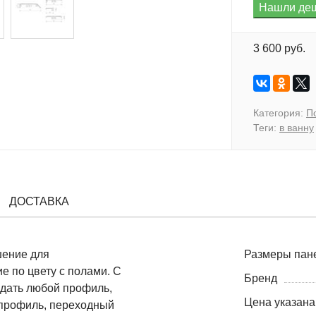
3 600 руб.
Категория:
П
Теги:
в ванну
ДОСТАВКА
шение
для
Размеры пане
е по цвету с полами.
С
Бренд
здать
любой
профиль
,
Цена указана
профиль
,
переходный