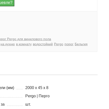
орог Pergo для винилового пола
на кухню
в комнату
водостойкий
Pergo
порог
Бельгия
ли (мм)
2000 х 45 х 8
Pergo | Перго
 за
шт.