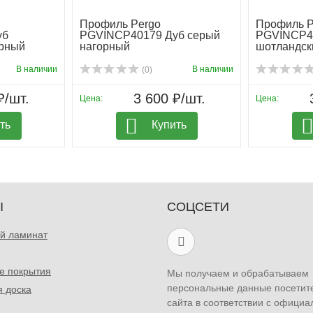
Профиль Pergo
Профиль P
уб
PGVINCP40179 Дуб серый
PGVINCP40
орный
нагорный
шотландск
В наличии
В наличии
(0)
₽/шт.
3 600 ₽/шт.
Цена:
Цена:
ть
Купить
Ы
СОЦСЕТИ
й ламинат
е покрытия
Мы получаем и обрабатываем
персональные данные посетит
я доска
сайта в соответствии с официа