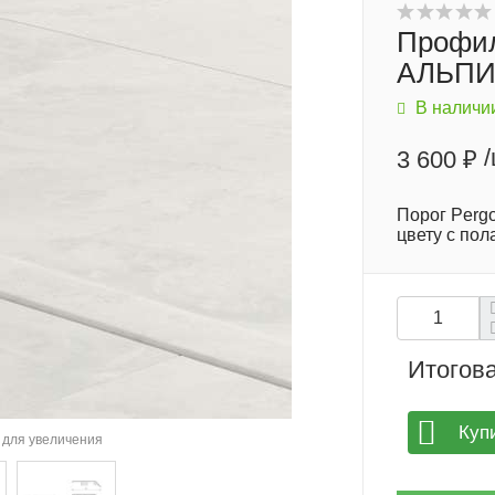
Профил
АЛЬПИ
В наличи
/
3 600 ₽
Порог Pergo
цвету с пол
Итогова
Куп
для увеличения