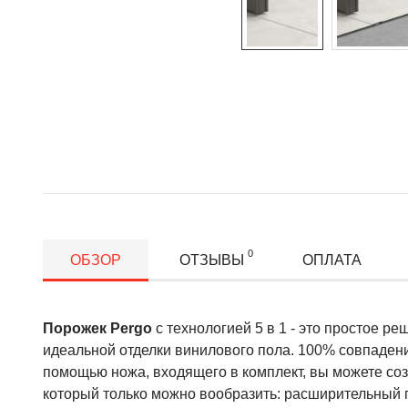
0
ОБЗОР
ОТЗЫВЫ
ОПЛАТА
Порожек Pergo
с
технологией
5
в
1
- это
простое
ре
идеальной
отделки
винилового
пола
.
100% совпадени
помощью
ножа
, входящего в комплект,
вы
можете
со
который только можно
вообразить
:
расширительный