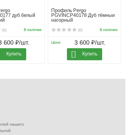
ergo
Профиль Pergo
177 дуб белый
PGVINCP40178 Дуб тёмныи
ий
нагорный
В наличии
В наличии
(0)
(0)
3 600 ₽/шт.
3 600 ₽/шт.
Цена:
Купить
Купить
елей нашего
льной