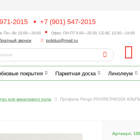
 971-2015
+7 (901) 547-2015
ка: Пн—Вс 10:00—18:00
Офис: ПН-ПТ 9.00—20.00, СБ-ВС 10.00—19.00
братный звонок
polplus@mail.ru
обковые покрытия
Паркетная доска
Линолеум
rgo для винилового пола
Профиль Pergo PGVINCP40169 АЛЬ
Артикул:
15