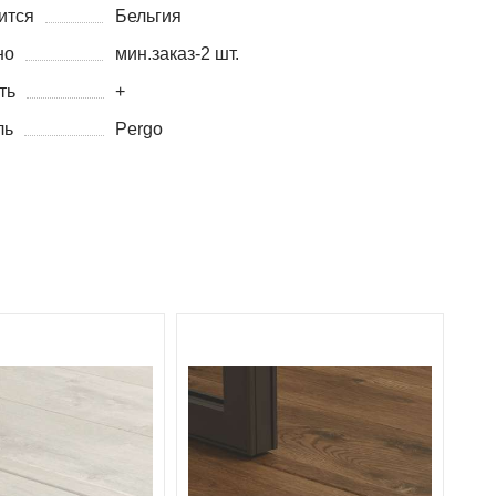
ится
Бельгия
но
мин.заказ-2 шт.
ть
+
ль
Pergo