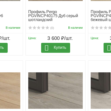
Профиль Pergo
Профиль P
уб
PGVINCP40175 Дуб серый
PGVINCP4
шотландский
бежевый ш
В наличии
В наличии
(0)
₽/шт.
3 600 ₽/шт.
Цена:
Цена:
ть
Купить