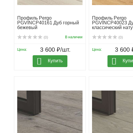
Профиль Pergo
Профиль Pergo
PGVINCP40161 Дуб горный
PGVINCP40023 Д
бежевый
классический нат
В наличии
(0)
(0)
3 600 ₽/шт.
3 600 
Цена:
Цена:
Купить
Купи