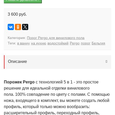
3 600 руб.
Категория:
Порог Pergo для винилового пола
Теги:
в ванну
на кухню
водостойкий
Pergo
порог
Бельгия
Описание
Порожек Pergo
с
технологией
5
в
1
- это
простое
решение
для
идеальной
отделки
винилового
пола
.
100% совпадение по цвету с полами.
С
помощью
ножа
, входящего в комплект,
вы
можете
создать
любой
профиль
, который только можно
вообразить
:
расширительный
профиль
,
переходный
профиль
,