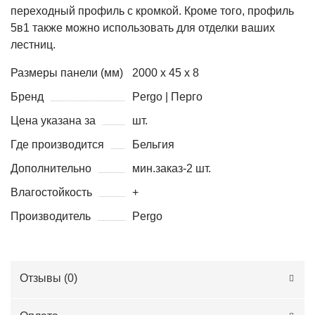
переходный
профиль
с
кромкой
.
Кроме
того,
профиль
5в1
также
можно
использовать
для
отделки
ваших
лестниц
.
Размеры панели (мм)
2000 х 45 х 8
Бренд
Pergo | Перго
Цена указана за
шт.
Где производится
Бельгия
Дополнительно
мин.заказ-2 шт.
Влагостойкость
+
Производитель
Pergo
Отзывы (
0
)