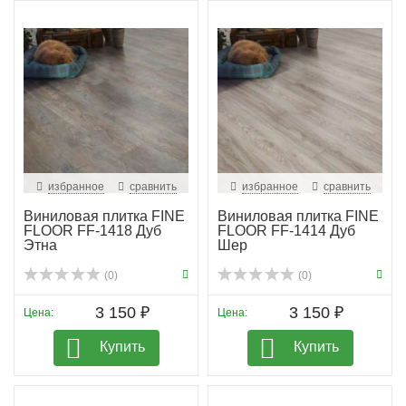
избранное
сравнить
избранное
сравнить
Виниловая плитка FINE
Виниловая плитка FINE
FLOOR FF-1418 Дуб
FLOOR FF-1414 Дуб
Этна
Шер
(0)
(0)
3 150 ₽
3 150 ₽
Цена:
Цена:
Купить
Купить