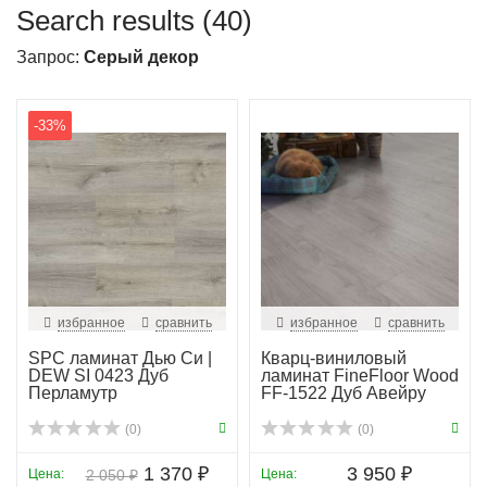
Search results (40)
Запрос:
Серый декор
-33%
избранное
сравнить
избранное
сравнить
SPC ламинат Дью Си |
Кварц-виниловый
DEW SI 0423 Дуб
ламинат FineFloor Wood
Перламутр
FF-1522 Дуб Авейру
(0)
(0)
1 370 ₽
3 950 ₽
Цена:
2 050 ₽
Цена: