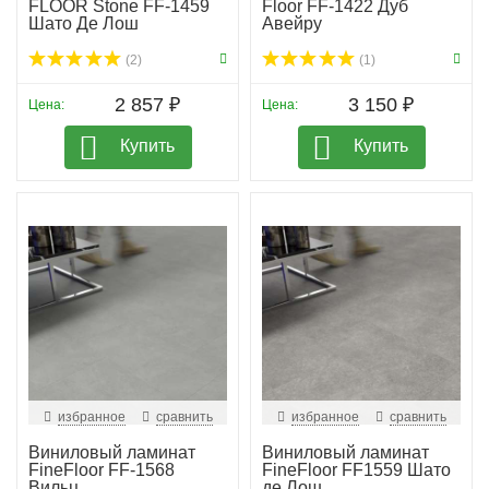
FLOOR Stone FF-1459
Floor FF-1422 Дуб
Шато Де Лош
Авейру
(2)
(1)
2 857 ₽
3 150 ₽
Цена:
Цена:
Купить
Купить
избранное
сравнить
избранное
сравнить
Виниловый ламинат
Виниловый ламинат
FineFloor FF-1568
FineFloor FF1559 Шато
Вильц
де Лош