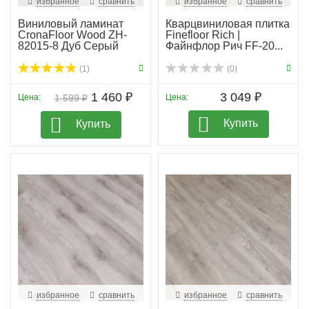
избранное
сравнить
избранное
сравнить
Виниловый ламинат
Кварцвиниловая плитка
CronaFloor Wood ZH-
Finefloor Rich |
82015-8 Дуб Серый
Файнфлор Рич FF-20...
(1)
(0)
1 460 ₽
3 049 ₽
Цена:
1 599 ₽
Цена:
Купить
Купить
избранное
сравнить
избранное
сравнить