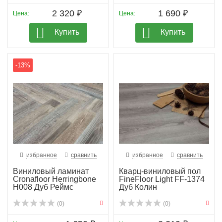
2 320 ₽
1 690 ₽
Цена:
Цена:
Купить
Купить
-13%
избранное
сравнить
избранное
сравнить
Виниловый ламинат
Кварц-виниловый пол
Cronafloor Herringbone
FineFloor Light FF-1374
H008 Дуб Реймс
Дуб Колин
(0)
(0)