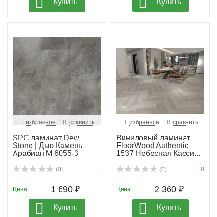
Купить
Купить
избранное
сравнить
избранное
сравнить
SPC ламинат Dew
Виниловый ламинат
Stone | Дью Камень
FloorWood Authentic
Арабиан M 6055-3
1537 Небесная Касси...
(0)
(0)
1 690 ₽
2 360 ₽
Цена:
Цена:
Купить
Купить