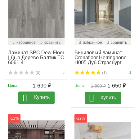
избранное
сравнить
избранное
сравнить
Ламинат SPC Dew Floor
Виниловый ламинат
| Дью Дерево Балтик ТС
Cronafloor Herringbone
6061-4
H005 Дуб Страсбург
(0)
(1)
1 690 ₽
1 650 ₽
Цена:
Цена:
1 899 ₽
Купить
Купить
-13%
-27%