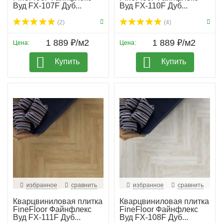
Вуд FX-107F Дуб...
Вуд FX-110F Дуб...
(2)
(4)
1 889 ₽/м2
1 889 ₽/м2
Цена:
Цена:
Купить
Купить
избранное
сравнить
избранное
сравнить
Кварцвиниловая плитка
Кварцвиниловая плитка
FineFloor Файнфлекс
FineFloor Файнфлекс
Вуд FX-111F Дуб...
Вуд FX-108F Дуб...