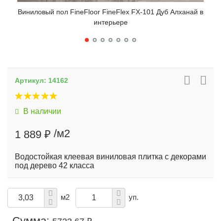
Виниловый пол FineFloor FineFlex FX-101 Дуб Алханай в
Вин
интерьере
Артикул:
14162
В наличии
/м2
1 889 ₽
Водостойкая клеевая виниловая плитка с декорами
под дерево 42 класса
м2
уп.
Сумма: