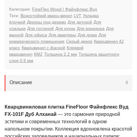
Категория:
FineFlex Wood | Файнфлекс Вуд
Теги:
Водостойкий кварц-винил
LVT
Укладка
ёлочкой
Декоры под дерево
Для детской
Для
спальни
Для гостиной
Для кухни
Для коридора
Для
ванной
Для офиса
Для квартиры
Для дома
Для
коммерческого помещения
Серый декор
Кварцвинил 42
класс
Кварцвинил с фаской
Клеевой
кварцвинил
КМ2
Толщина 2.2 мм
Толщина защитного
слоя 0.5 мм
Описание
Кварцвиниловая плитка FineFloor Файнфлекс Вуд
FX-101F Дуб Алханай
— это гармония природной
эстетики и современных технологий в одном
напольном покрытии. Коллекция вдохновлена красотой
российских заповедников и национальных парков: