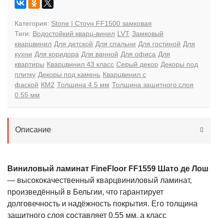
Категория:
Stone | Стоун FF1500 замковая
Теги:
Водостойкий кварц-винил
LVT
Замковый
кварцвинил
Для детской
Для спальни
Для гостиной
Для
кухни
Для коридора
Для ванной
Для офиса
Для
квартиры
Кварцвинил 43 класс
Серый декор
Декоры под
плитку
Декоры под камень
Кварцвинил с
фаской
КМ2
Толщина 4.5 мм
Толщина защитного слоя
0.55 мм
Описание
Виниловый ламинат FineFloor FF1559 Шато де Лош
— высококачественный кварцвиниловый ламинат,
произведённый в Бельгии, что гарантирует
долговечность и надёжность покрытия. Его толщина
защитного слоя составляет 0,55 мм, а класс