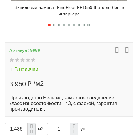
Виниловый ламинат FineFloor FF1559 Шато де Лош в
Вин
интерьере
Артикул:
9686
В наличии
/м2
3 950 ₽
Производство Бельгия, замковое соединение,
класс износостойкости - 43, с фаской, гарантия
производителя.
м2
уп.