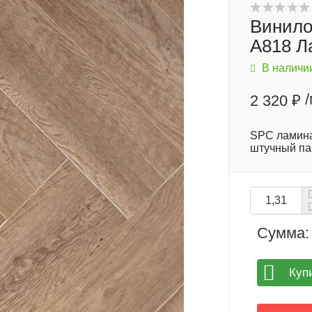
Винило
A818 Л
В наличи
2 320 ₽
SPC ламина
штучный пар
Сумма:
Куп