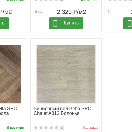
₽/м2
2 320 ₽/м2
Цена:
Цена:
ть
Купить
tta SPC
Виниловый пол Betta SPC
рола
Chalet A812 Болонья
В наличии
Под заказ
(0)