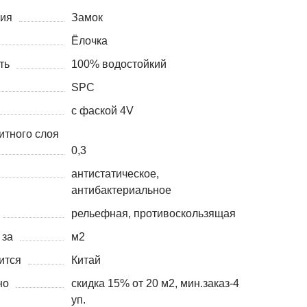
ния
Замок
Ёлочка
ть
100% водостойкий
SPC
с фаской 4V
итного слоя
0,3
антистатическое,
антибактериальное
рельефная, противоскользящая
 за
м2
ится
Китай
но
скидка 15% от 20 м2, мин.заказ-4
уп.