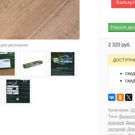
Кальку
2 320 руб.
для увеличения
ДОСТУПН
скид
скид
Категория:
Ch
Теги:
Водосто
ёлочкой
Деко
гостиной
Для