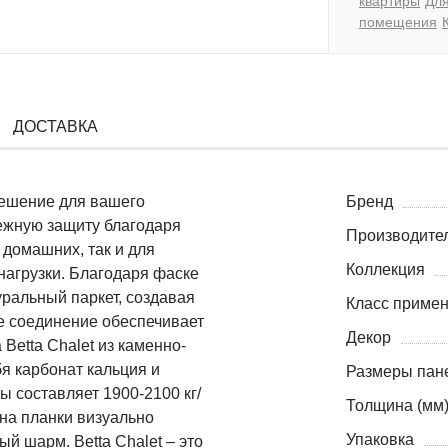
квартиры
Дл
помещения
ДОСТАВКА
решение для вашего
Бренд
дежную защиту благодаря
Производите
 домашних, так и для
Коллекция
агрузки. Благодаря фаске
уральный паркет, создавая
Класс приме
е соединение обеспечивает
Декор
Betta Chalet из каменно-
я карбонат кальция и
Размеры пане
ы составляет 1900-2100 кг/
Толщина (мм
ина планки визуально
Упаковка
 шарм. Betta Chalet – это