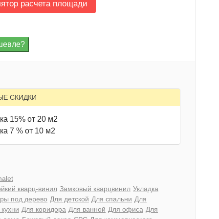
лятор расчета площади
ЫЕ СКИДКИ
ка 15% от 20 м2
ка 7 % от 10 м2
alet
йкий кварц-винил
Замковый кварцвинил
Укладка
ры под дерево
Для детской
Для спальни
Для
 кухни
Для коридора
Для ванной
Для офиса
Для