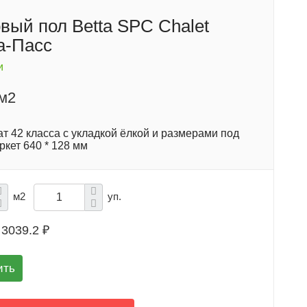
вый пол Betta SPC Chalet
а-Пасс
и
/м2
т 42 класса с укладкой ёлкой и размерами под
кет 640 * 128 мм
м2
уп.
3039.2 ₽
ить