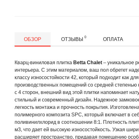
0
ОБЗОР
ОТЗЫВЫ
ОПЛАТА
Кварц-виниловая плитка
Betta Chalet
– уникальное 
интерьера. С этим материалом, ваш пол обретет на
классу износостойкости 42, который подходит как для
производственных помещений со средней степенью н
с 4 сторон, внешний вид этой плитки напоминает нат
стильный и современный дизайн. Надежное замково
легкость монтажа и прочность покрытия. Изготовлена 
полимерного композита SPC, который включает в себ
поливинилхлорид в соотношении 8:1. Плотность плит
м3, что дает ей высокую износостойкость. Узкая шир
расширяет пространство, придавая помещению особый