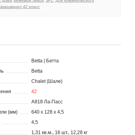
я дома
Бежевый декор
SPC
Для коммерческого
Кварцвинил 42 класс
Betta | Бетта
ль
Betta
Chalet (Шале)
нения
42
A818 Ла-Пасс
ли (мм)
640 х 128 х 4,5
)
4,5
1,31 кв.м., 16 шт., 12,28 кг