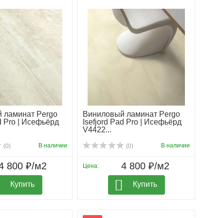
 ламинат Pergo
Виниловый ламинат Pergo
ad Pro | Исефьёрд
Isefjord Pad Pro | Исефьёрд
V4422...
В наличии
В наличии
(0)
(0)
4 800 ₽/м2
4 800 ₽/м2
Цена:
Купить
Купить