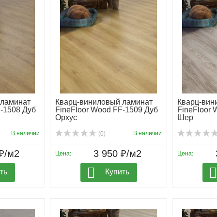
 ламинат
Кварц-виниловый ламинат
Кварц-вин
F-1508 Дуб
FineFloor Wood FF-1509 Дуб
FineFloor 
Орхус
Шер
В наличии
В наличии
(0)
₽/м2
3 950 ₽/м2
Цена:
Цена:
ть
Купить