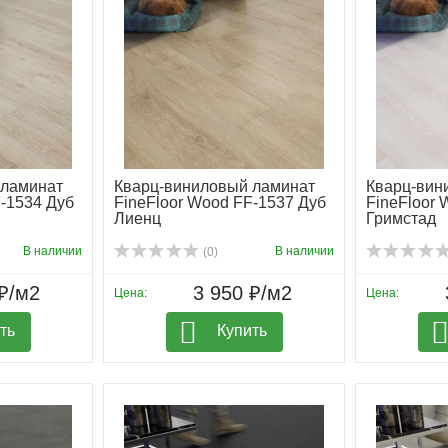
 ламинат
Кварц-виниловый ламинат
Кварц-вин
F-1534 Дуб
FineFloor Wood FF-1537 Дуб
FineFloor 
Лиенц
Гримстад
В наличии
В наличии
(0)
₽/м2
3 950 ₽/м2
Цена:
Цена:
ть
Купить