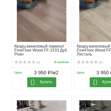
Кварц-виниловый ламинат
Кварц-виниловый
FineFloor Wood FF-1533 Дуб
FineFloor Wood F
Роан
Листаль
В наличии
(0)
(0)
3 950 ₽/м2
3 950 
Цена:
Цена:
Купить
Купи