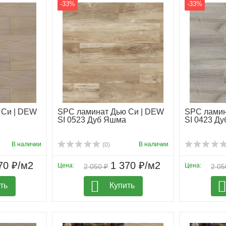
-33%
-33%
 Си | DEW
SPC ламинат Дью Си | DEW
SPC ламин
SI 0523 Дуб Яшма
SI 0423 Д
В наличии
В наличии
(0)
70 ₽/м2
1 370 ₽/м2
Цена:
Цена:
2 050 ₽
2 05
ть
Купить