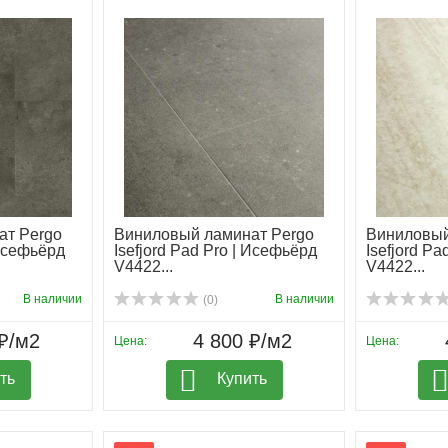
ат Pergo
Виниловый ламинат Pergo
Виниловый
 Исефьёрд
Isefjord Pad Pro | Исефьёрд
Isefjord P
V4422...
V4422...
В наличии
В наличии
(0)
₽/м2
4 800 ₽/м2
Цена:
Цена:
ть
Купить