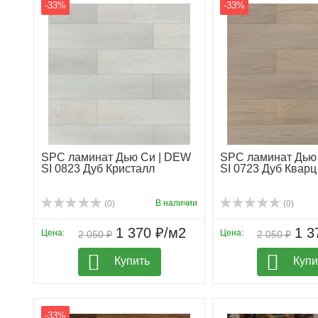
-33%
-33%
SPC ламинат Дью Си | DEW
SPC ламинат Дью
SI 0823 Дуб Кристалл
SI 0723 Дуб Кварц
В наличии
(0)
(0)
1 370 ₽/м2
1 3
Цена:
Цена:
2 050 ₽
2 050 ₽
Купить
Купи
-33%