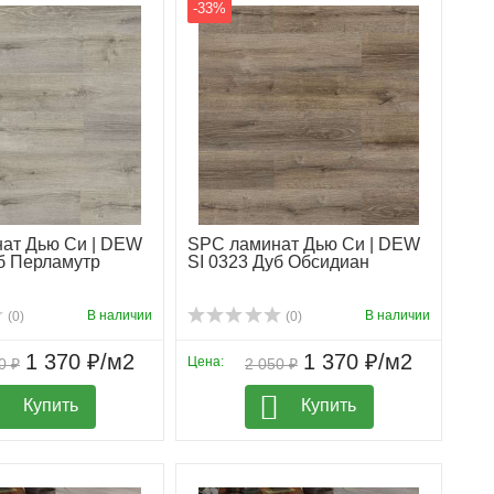
-33%
ат Дью Си | DEW
SPC ламинат Дью Си | DEW
уб Перламутр
SI 0323 Дуб Обсидиан
В наличии
В наличии
(0)
(0)
1 370 ₽/м2
1 370 ₽/м2
Цена:
0 ₽
2 050 ₽
Купить
Купить