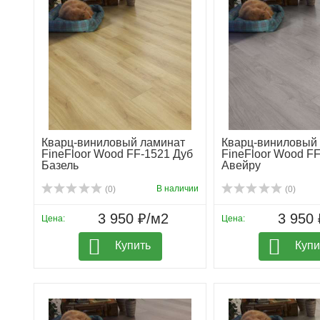
Кварц-виниловый ламинат
Кварц-виниловый
FineFloor Wood FF-1521 Дуб
FineFloor Wood F
Базель
Авейру
В наличии
(0)
(0)
3 950 ₽/м2
3 950 
Цена:
Цена:
Купить
Купи