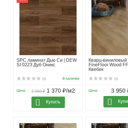
SPC ламинат Дью Си | DEW
Кварц-виниловый
SI 0223 Дуб Оникс
FineFloor Wood F
Квебек
В наличии
(0)
(0)
1 370 ₽/м2
3 950 
Цена:
Цена:
2 050 ₽
Купи
Купить