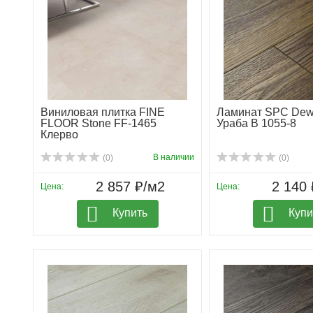
Виниловая плитка FINE
Ламинат SPC De
FLOOR Stone FF-1465
Ураба B 1055-8
Клерво
В наличии
(0)
(0)
2 857 ₽/м2
2 140 
Цена:
Цена:
Купить
Купи