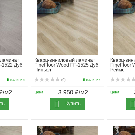
 ламинат
Кварц-виниловый ламинат
Кварц-вин
F-1522 Дуб
FineFloor Wood FF-1525 Дуб
FineFloor 
Пиньел
Реймс
В наличии
В наличии
(0)
₽/м2
3 950 ₽/м2
Цена:
Цена:
ть
Купить