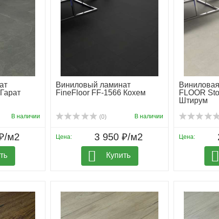
ат
Виниловый ламинат
Виниловая
 Гарат
FineFloor FF-1566 Кохем
FLOOR Sto
Штирум
В наличии
В наличии
(0)
₽/м2
3 950 ₽/м2
Цена:
Цена:
ть
Купить