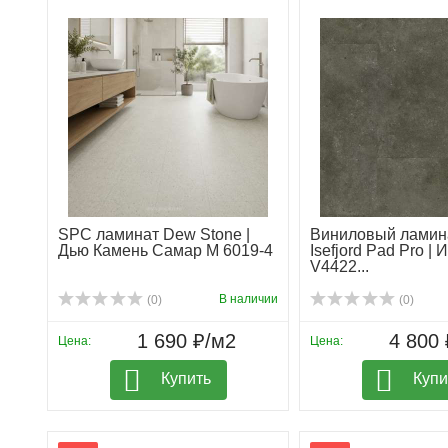
SPC ламинат Dew Stone |
Виниловый ламин
Дью Камень Самар М 6019-4
Isefjord Pad Pro |
V4422...
В наличии
(0)
(0)
1 690 ₽/м2
4 800 
Цена:
Цена:
Купить
Купи