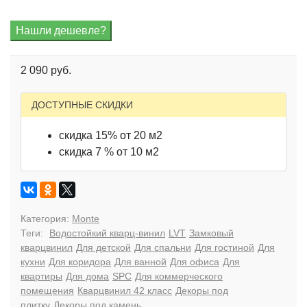
2 090 руб.
ДОСТУПНЫЕ СКИДКИ
скидка 15% от 20 м2
скидка 7 % от 10 м2
Категория:
Monte
Теги:
Водостойкий кварц-винил
LVT
Замковый
кварцвинил
Для детской
Для спальни
Для гостиной
Для
кухни
Для коридора
Для ванной
Для офиса
Для
квартиры
Для дома
SPC
Для коммерческого
помещения
Кварцвинил 42 класс
Декоры под
плитку
Декоры под камень