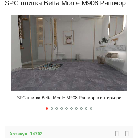
SPC плитка Betta Monte M908 Рашмор
SPC плитка Betta Monte M908 Рашмор в интерьере
SPC
Артикул:
14702