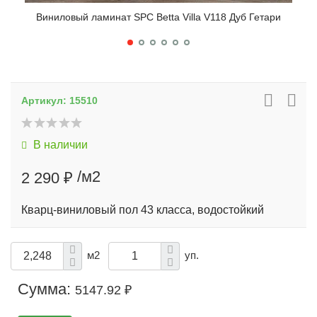
Виниловый ламинат SPC Betta Villa V118 Дуб Гетари
Ви
Артикул:
15510
В наличии
/м2
2 290 ₽
Кварц-виниловый пол 43 класса, водостойкий
м2
уп.
Сумма:
5147.92 ₽