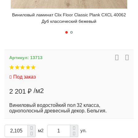
Виниловый ламинат Clix Floor Classic Plank CXCL 40062
Вини
Дуб классический бежевый
Артикул:
13713
Под заказ
/м2
2 201 ₽
Виниловый водостойкий пол 32 класса,
однополосный древесный декор. Бельгия.
м2
уп.