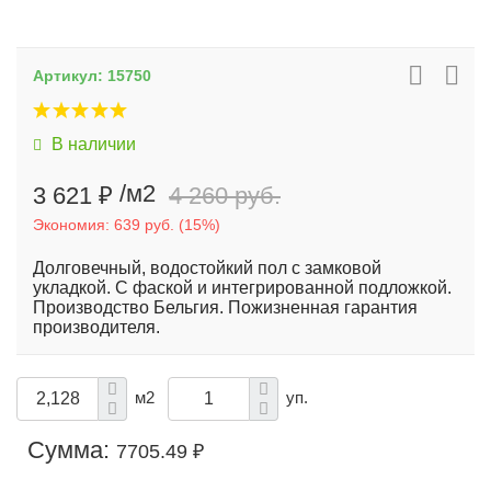
Артикул:
15750
В наличии
Ква
/м2
3 621 ₽
4 260 руб.
Экономия:
639 руб.
(
15%
)
Долговечный, водостойкий пол с замковой
укладкой. С фаской и интегрированной подложкой.
Производство Бельгия. Пожизненная гарантия
производителя.
м2
уп.
Сумма:
7705.49 ₽