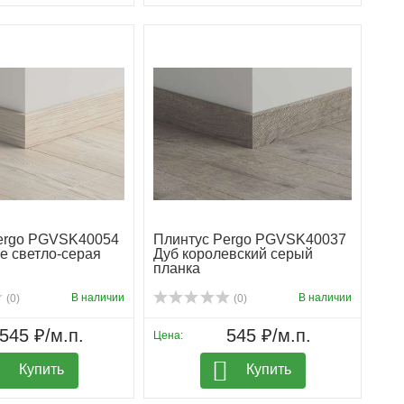
ergo PGVSK40054
Плинтус Pergo PGVSK40037
е светло-серая
Дуб королевский серый
планка
В наличии
В наличии
(0)
(0)
545 ₽/м.п.
545 ₽/м.п.
Цена:
Купить
Купить