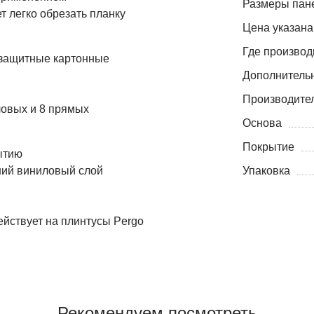
Размеры пане
т легко обрезать планку
Цена указана
Где производ
2 защитные картонные
Дополнитель
Производите
ловых и 8 прямых
Основа
Покрытие
ытию
ний виниловый слой
Упаковка
ействует на плинтусы Pergo
Рекомендуем посмотреть