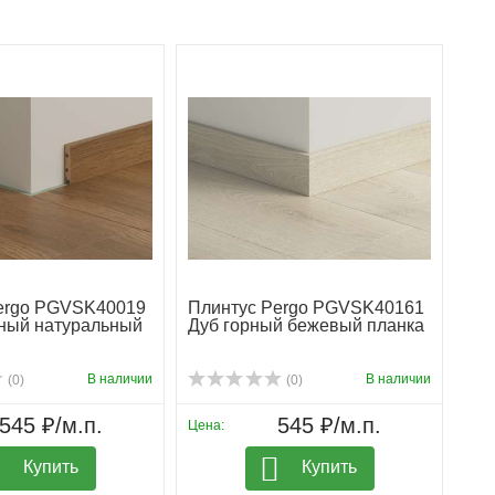
ergo PGVSK40019
Плинтус Pergo PGVSK40161
ный натуральный
Дуб горный бежевый планка
В наличии
В наличии
(0)
(0)
545 ₽/м.п.
545 ₽/м.п.
Цена:
Купить
Купить