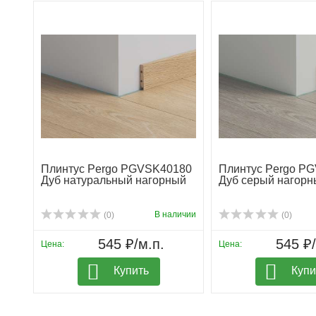
Плинтус Pergo PGVSK40180
Плинтус Pergo P
Дуб натуральный нагорный
Дуб серый нагорн
В наличии
(0)
(0)
545 ₽/м.п.
545 ₽/
Цена:
Цена:
Купить
Купи