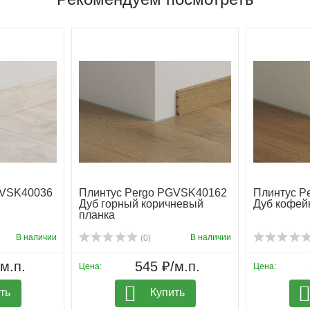
GVSK40036
Плинтус Pergo PGVSK40162
Плинтус P
Дуб горный коричневый
Дуб кофей
планка
В наличии
В наличии
(0)
м.п.
545 ₽/м.п.
Цена:
Цена:
ть
Купить