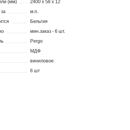
ли (мм)
2400 x 58 x 12
 за
м.п.
ится
Бельгия
но
мин.заказ - 6 шт.
ль
Pergo
МДФ
виниловое
6 шт