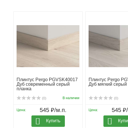
Плинтус Pergo PGVSK40017
Плинтус Pergo P
Дуб современный серый
Дуб мягкий серый
планка
В наличии
(0)
(0)
545 ₽/м.п.
545 ₽/
Цена:
Цена:
Купить
Купи