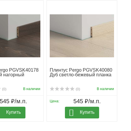
ergo PGVSK40178
Плинтус Pergo PGVSK40080
й нагорный
Дуб светло-бежевый планка
В наличии
В наличии
(0)
(0)
545 ₽/м.п.
545 ₽/м.п.
Цена:
Купить
Купить