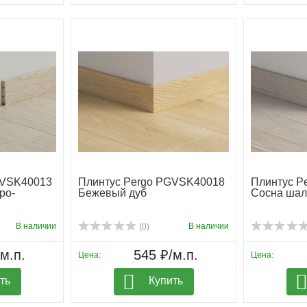
GVSK40013
Плинтус Pergo PGVSK40018
Плинтус P
ро-
Бежевый дуб
Сосна шал
В наличии
В наличии
(0)
м.п.
545 ₽/м.п.
Цена:
Цена:
ть
Купить