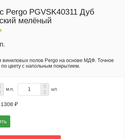
с Pergo PGVSK40311 Дуб
ский мелёный
и
п.
я виниловых полов Pergo на основе МДФ. Точное
 по цвету с напольным покрытием.
м.п.
шт.
1308 ₽
ить