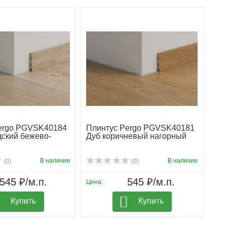
ergo PGVSK40184
Плинтус Pergo PGVSK40181
дский бежево-
Дуб коричневый нагорный
В наличии
В наличии
(0)
(0)
545 ₽/м.п.
545 ₽/м.п.
Цена:
Купить
Купить