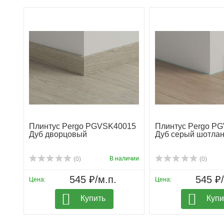
Плинтус Pergo PGVSK40015
Плинтус Pergo P
Дуб дворцовый
Дуб серый шотлан
В наличии
(0)
(0)
545 ₽/м.п.
545 ₽/
Цена:
Цена:
Купить
Купи