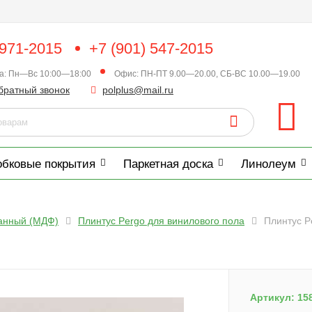
 971-2015
+7 (901) 547-2015
ка: Пн—Вс 10:00—18:00
Офис: ПН-ПТ 9.00—20.00, СБ-ВС 10.00—19.00
братный звонок
polplus@mail.ru
обковые покрытия
Паркетная доска
Линолеум
анный (МДФ)
Плинтус Pergo для винилового пола
Плинтус P
Артикул:
15