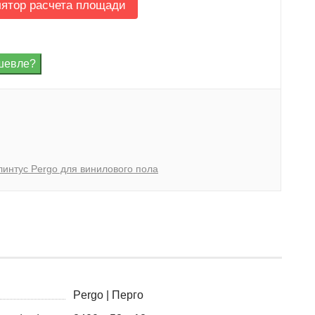
лятор расчета площади
линтус Pergo для винилового пола
Pergo | Перго