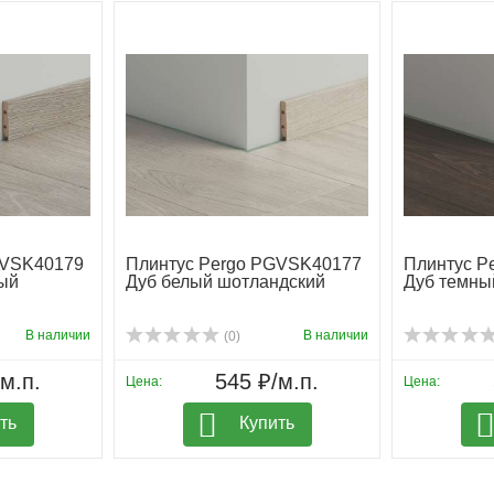
GVSK40179
Плинтус Pergo PGVSK40177
Плинтус P
ый
Дуб белый шотландский
Дуб темны
В наличии
В наличии
(0)
м.п.
545 ₽/м.п.
Цена:
Цена:
ть
Купить