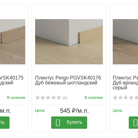
GVSK40175
Плинтус Pergo PGVSK40176
Плинтус P
дский
Дуб бежевый шотландский
Дуб ирлан
серый
В наличии
В наличии
(0)
м.п.
545 ₽/м.п.
Цена:
Цена:
ть
Купить