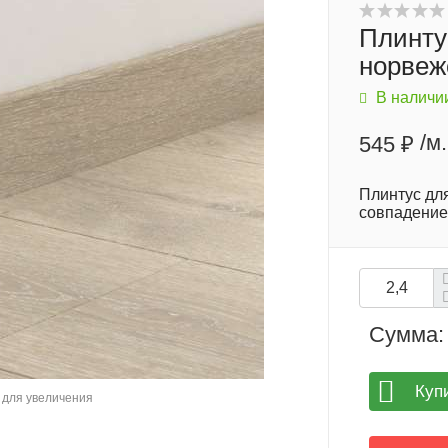
Плинту
норвеж
В наличи
/м.
545 ₽
Плинтус дл
совпадение
Сумма:
Куп
для увеличения