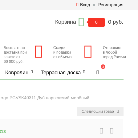
Вход
Регистрация
Корзина
0 руб.
0
Бесплатная
Скидки
Отправим
доставка при
и подарки
в любой
заказе от
от объема
город России
60 000 руб.
3
Ковролин
Террасная доска
ergo PGVSK40311 Дуб норвежский мелёный
Следующий товар
813