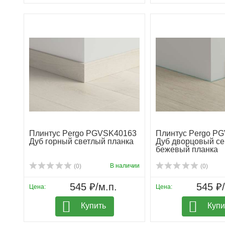
Плинтус Pergo PGVSK40163
Плинтус Pergo P
Дуб горный светлый планка
Дуб дворцовый се
бежевый планка
В наличии
(0)
(0)
545 ₽/м.п.
545 ₽/
Цена:
Цена:
Купить
Купи