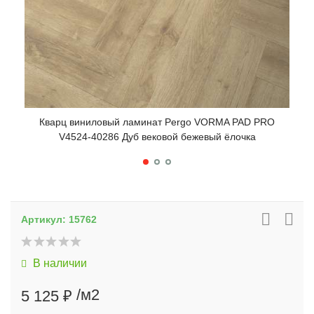
Кварц виниловый ламинат Pergo VORMA PAD PRO
V4524-40286 Дуб вековой бежевый ёлочка
К
Артикул:
15762
В наличии
/м2
5 125 ₽