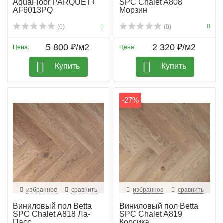
AquaFloor PARQUET+
SPC Chalet A808
AF6013PQ
Морзин
(0)
(0)
5 800 ₽/м2
2 320 ₽/м2
Цена:
Цена:
Купить
Купить
-27%
избранное
сравнить
избранное
сравнить
Виниловый пол Betta
Виниловый пол Betta
SPC Chalet A818 Ла-
SPC Chalet A819
Пасс
Корсика