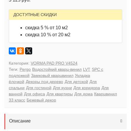
ДОСТУПНЫЕ СКИДКИ
скидка 5 % от 10 м2
скидка 10 % от 20 м2
Категория:
VORMA PAD PRO V4524
Теги:
Pergo
Водостойкий кварц-винил
LVT
SPC с
подложкой
Замковый кварцвинил
Укладка
ёлочкой
Декоры под дерево
Для детской
Для
спальни
Для гостиной
Для кухни
Для коридора
Для
ванной
Для офиса
Для квартиры
Для дома
Кварцвинил
33 класс
Бежевый декор
Описание