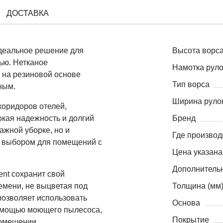
ДОСТАВКА
идеальное решение для
Высота ворса
ью. Нетканое
Намотка руло
 на резиновой основе
Тип ворса
ным.
Ширина рулон
коридоров отелей,
окая надежность и долгий
Бренд
ажной уборке, но и
Где производ
м выбором для помещений с
Цена указана
Дополнитель
ent сохранит свой
емени, не выцветая под
Толщина (мм
позволяет использовать
Основа
помощью моющего пылесоса,
Покрытие
помещении.