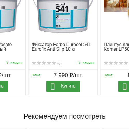
rosafe
Фиксатор Forbo Eurocol 541
Плинтус дл
ный
Eurofix Anti Slip 10 кг
Korner LP5
В наличии
В наличии
(0)
₽/шт
7 990 ₽/шт.
Цена:
Цена:
ть
Купить
Рекомендуем посмотреть