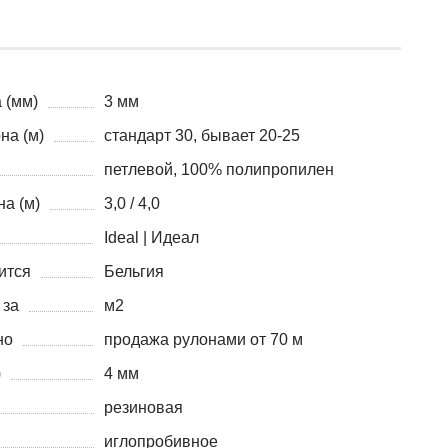
 (мм)
3 мм
на (м)
стандарт 30, бывает 20-25
петлевой, 100% полипропилен
а (м)
3,0 / 4,0
Ideal | Идеал
ится
Бельгия
 за
м2
но
продажа рулонами от 70 м
)
4 мм
резиновая
иглопробивное