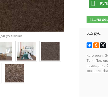
Куп
615 руб.
для увеличения
Категория:
G
Теги:
Петлев
помещение
ковролин
Иг