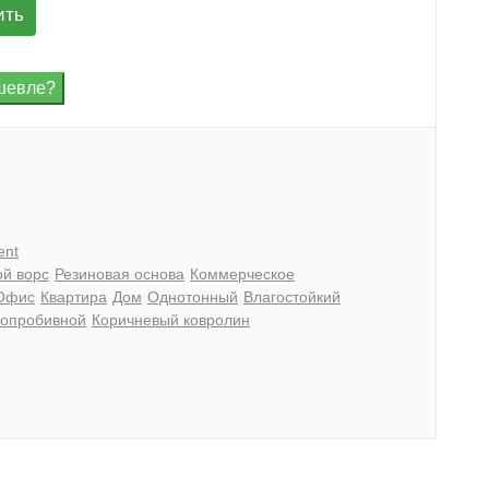
ить
ent
ой ворс
Резиновая основа
Коммерческое
Офис
Квартира
Дом
Однотонный
Влагостойкий
лопробивной
Коричневый ковролин