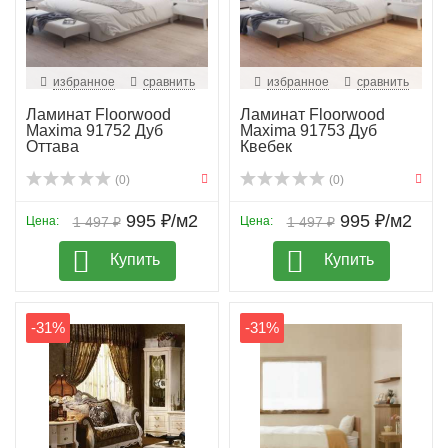
избранное
сравнить
избранное
сравнить
Ламинат Floorwood
Ламинат Floorwood
Maxima 91752 Дуб
Maxima 91753 Дуб
Оттава
Квебек
(0)
(0)
995 ₽/м2
995 ₽/м2
Цена:
1 497 ₽
Цена:
1 497 ₽
Купить
Купить
-31%
-31%