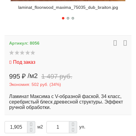
laminat_floorwood_maxima_75035_dub_braiton.jpg
l
Артикул:
8056
Под заказ
/м2
995 ₽
1 497 руб.
Экономия:
502 руб.
(
34%
)
Ламинат Максима с V-образной фаской. 34 класс,
серебристый блеск древесной структуры. Эффект
ручной обработки.
м2
уп.