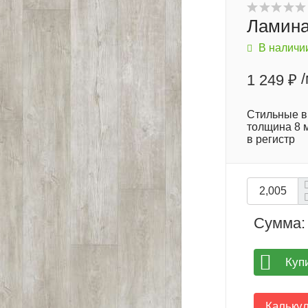
Ламина
В наличи
1 249 ₽
Стильные в
толщина 8 м
в регистр
Сумма:
Куп
Кальку