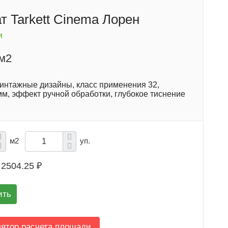
т Tarkett Cinema Лорен
и
/м2
интажные дизайны, класс применения 32,
м, эффект ручной обработки, глубокое тиснение
м2
уп.
2504.25 ₽
ить
лятор расчета площади