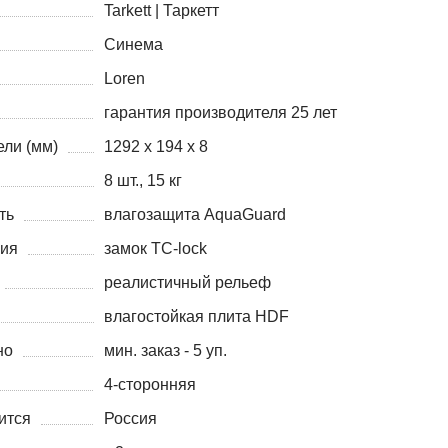
Tarkett | Таркетт
Синема
Loren
гарантия производителя 25 лет
ли (мм)
1292 х 194 х 8
8 шт., 15 кг
ть
влагозащита AquaGuard
ния
замок TC-lock
реалистичный рельеф
влагостойкая плита HDF
но
мин. заказ - 5 уп.
4-сторонняя
ится
Россия