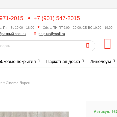
 971-2015
+7 (901) 547-2015
ка: Пн—Вс 10:00—18:00
Офис: ПН-ПТ 9.00—20.00, СБ-ВС 10.00—19.00
братный звонок
polplus@mail.ru
обковые покрытия
Паркетная доска
Линолеум
kett Cinema Лорен
Артикул:
98