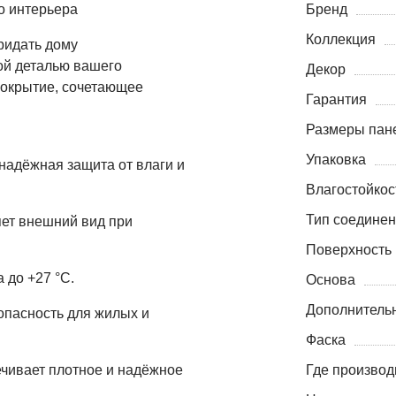
о интерьера
Бренд
Коллекция
ридать дому
ой деталью вашего
Декор
покрытие, сочетающее
Гарантия
Размеры пане
Упаковка
надёжная защита от влаги и
Влагостойкос
Тип соедине
яет внешний вид при
Поверхность
 до +27 °C.
Основа
Дополнитель
опасность для жилых и
Фаска
ечивает плотное и надёжное
Где производ