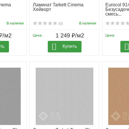
inema
Ламинат Tarkett Cinema
Eurocol 91
Хейворт
Безусадоч
смесь...
В наличии
В наличии
(0)
₽/м2
1 249 ₽/м2
Цена:
Цена:
ть
Купить