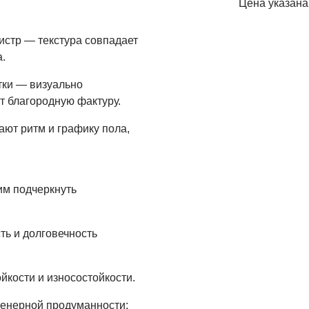
Цена указана
гистр — текстура совпадает
.
тки — визуально
т благородную фактуру.
ют ритм и графику пола,
им подчеркнуть
ть и долговечность
кости и износостойкости.
женерной продуманности: