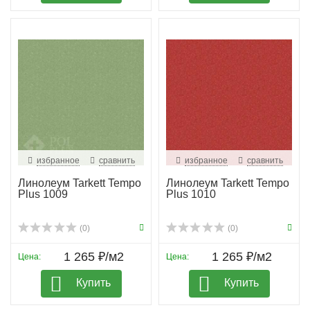
избранное
сравнить
избранное
сравнить
Линолеум Tarkett Tempo
Линолеум Tarkett Tempo
Plus 1009
Plus 1010
(0)
(0)
1 265 ₽/м2
1 265 ₽/м2
Цена:
Цена:
Купить
Купить