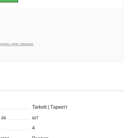
нуры для сварки
Tarkett | Таркетт
 за
шт
)
4