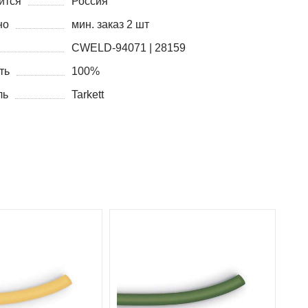
ится
Россия
но
мин. заказ 2 шт
CWELD-94071 | 28159
ть
100%
ль
Tarkett