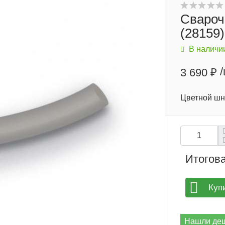
Свароч
(28159)
В наличи
3 690 ₽
Цветной шн
Итогова
Куп