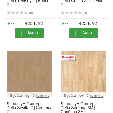
Delta Yenisey 2 | Енисей
Delta Obelin 2 | Обелин
2
2
(0)
(0)
425 ₽/м2
425 ₽/м2
Цена:
Цена:
Купить
Купить
избранное
сравнить
избранное
сравнить
Линолеум Синтерос
Линолеум Синтерос
Delta Sevilla 2 | Севилла
Delta Sorbona 3M |
2
Сорбона 3М