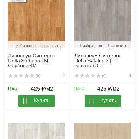
избранное
сравнить
избранное
сравнить
Линолеум Синтерос
Линолеум Синтерос
Delta Sorbona 4M |
Delta Balaton 3 |
Сорбона 4М
Балатон 3
(0)
(0)
425 ₽/м2
425 ₽/м2
Цена:
Цена:
Купить
Купить