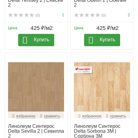
Delta Yenisey 2 | Енисей
Delta Obelin 2 | Обелин
2
2
(0)
(0)
425 ₽/м2
425 ₽/м2
Цена:
Цена:
Купить
Купить
избранное
сравнить
избранное
сравнить
Линолеум Синтерос
Линолеум Синтерос
Delta Sevilla 2 | Севилла
Delta Sorbona 3M |
2
Сорбона 3М