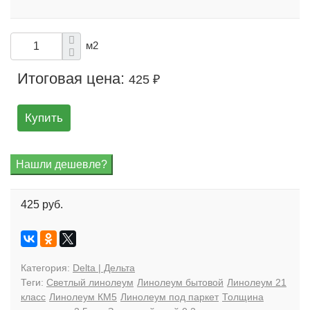
м2
Итоговая цена:
425 ₽
Купить
425 руб.
Категория:
Delta | Дельта
Теги:
Светлый линолеум
Линолеум бытовой
Линолеум 21
класс
Линолеум КМ5
Линолеум под паркет
Толщина