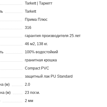
Tarkett | Таркетт
ль
Tarkett
Прима Плюс
316
гарантия производителя 25 лет
46 м2, 138 кг.
ть
100% водостойкий
гранитная крошка
Compact PVC
защитный лак PU Standard
а (м)
2.0
на (м)
23 пог.м.
)
2 мм