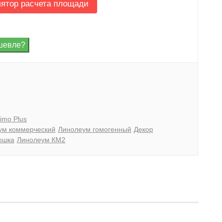
лятор расчета площади
imo Plus
ум коммерческий
Линолеум гомогенный
Декор
ошка
Линолеум КМ2