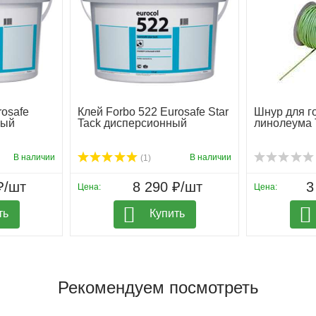
rosafe
Клей Forbo 522 Eurosafe Star
Шнур для г
ный
Tack дисперсионный
линолеума T
В наличии
В наличии
(1)
₽/шт
8 290 ₽/шт
3
Цена:
Цена:
ть
Купить
Рекомендуем посмотреть