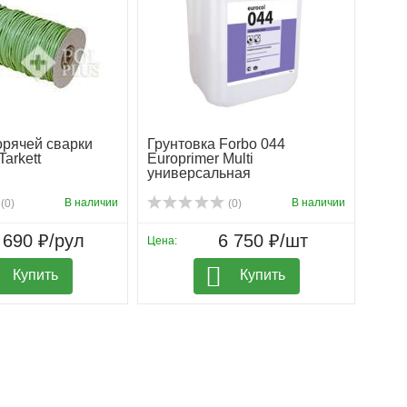
орячей сварки
Грунтовка Forbo 044
arkett
Europrimer Multi
универсальная
В наличии
В наличии
(0)
(0)
 690 ₽/рул
6 750 ₽/шт
Цена:
Купить
Купить