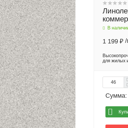
Линоле
коммер
В наличи
1 199 ₽
Высокопроч
для жилых 
Сумма:
Куп