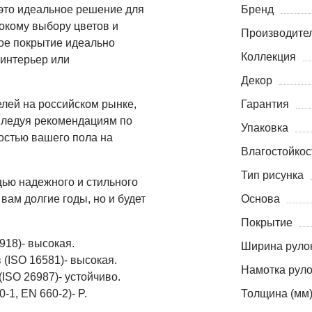
 это идеальное решение для
Бренд
рокому выбору цветов и
Производите
ное покрытие идеально
Коллекция
 интерьер или
Декор
лей на российском рынке,
Гарантия
 Следуя рекомендациям по
Упаковка
ностью вашего пола на
Влагостойкос
Тип рисунка
щью надежного и стильного
вам долгие годы, но и будет
Основа
Покрытие
918)- высокая.
Ширина рулон
 (ISO 16581)- высокая.
Намотка руло
ISO 26987)- устойчиво.
-1, EN 660-2)- P.
Толщина (мм
2.