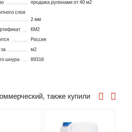
но
продажа рулонами от 40 м2
итного слоя
2 мм
ртификат
КМ2
ится
Россия
 за
м2
го шнура
89316
коммерческий, также купили