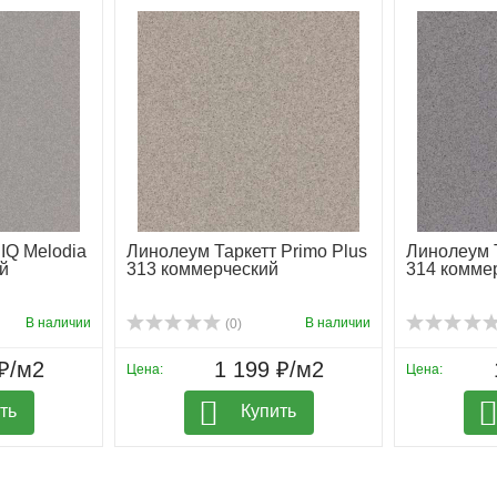
IQ Melodia
Линолеум Таркетт Primo Plus
Линолеум Т
й
313 коммерческий
314 комме
В наличии
В наличии
(0)
₽/м2
1 199 ₽/м2
Цена:
Цена:
ть
Купить