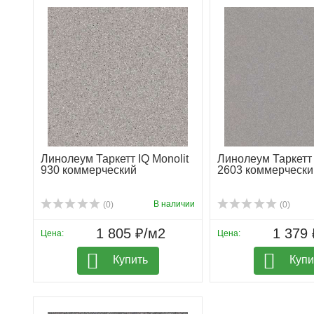
Линолеум Таркетт IQ Monolit
Линолеум Таркетт 
930 коммерческий
2603 коммерчески
В наличии
(0)
(0)
1 805 ₽/м2
1 379 
Цена:
Цена:
Купить
Купи