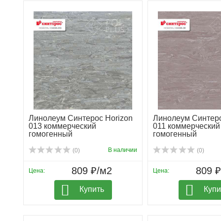
Линолеум Синтерос Horizon
Линолеум Синтеро
013 коммерческий
011 коммерческий
гомогенный
гомогенный
В наличии
(0)
(0)
809 ₽/м2
809 
Цена:
Цена:
Купить
Купи