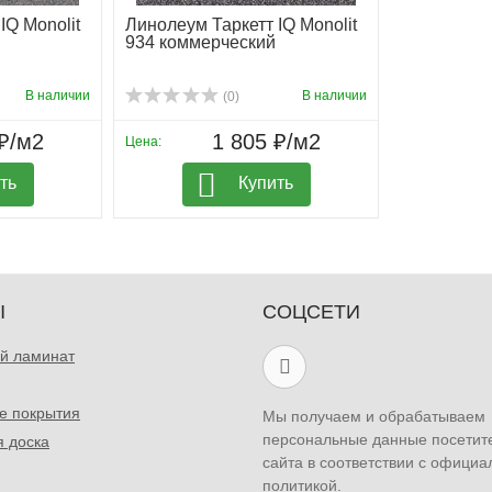
IQ Monolit
Линолеум Таркетт IQ Monolit
934 коммерческий
В наличии
В наличии
(0)
₽/м2
1 805 ₽/м2
Цена:
ть
Купить
Ы
СОЦСЕТИ
й ламинат
е покрытия
Мы получаем и обрабатываем
персональные данные посетит
я доска
сайта в соответствии с официа
политикой.