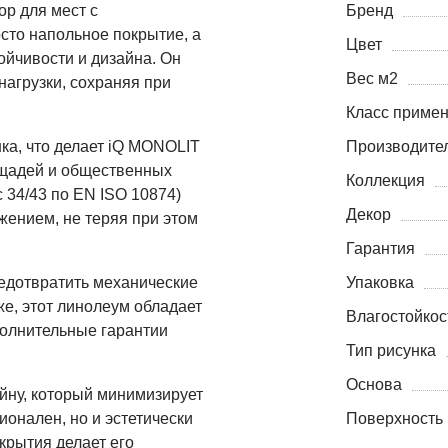
р для мест с
Бренд
сто напольное покрытие, а
Цвет
ойчивости и дизайна. Он
Вес м2
нагрузки, сохраняя при
Класс приме
ка, что делает iQ MONOLIT
Производите
ощадей и общественных
Коллекция
 34/43 по EN ISO 10874)
Декор
жением, не теряя при этом
Гарантия
едотвратить механические
Упаковка
же, этот линолеум обладает
Влагостойкос
полнительные гарантии
Тип рисунка
Основа
ну, который минимизирует
ионален, но и эстетически
Поверхность
крытия делает его