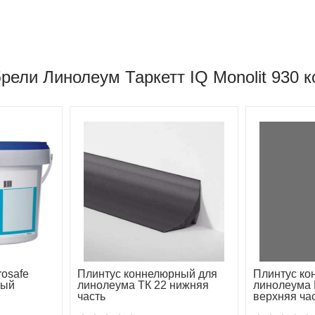
рели Линолеум Таркетт IQ Monolit 930 
rosafe
Плинтус коннелюрный для
Плинтус ко
ный
линолеума ТК 22 нижняя
линолеума 
часть
верхняя ча