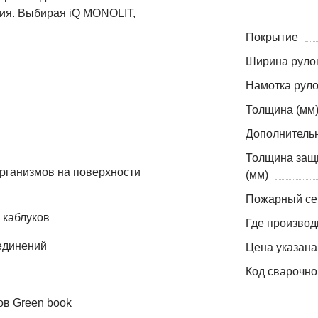
ия. Выбирая iQ MONOLIT,
Покрытие
Ширина рулон
Намотка руло
Толщина (мм
Дополнитель
Толщина защ
организмов на поверхности
(мм)
Пожарный се
 каблуков
Где производ
единений
Цена указана
Код сварочно
ов Green book