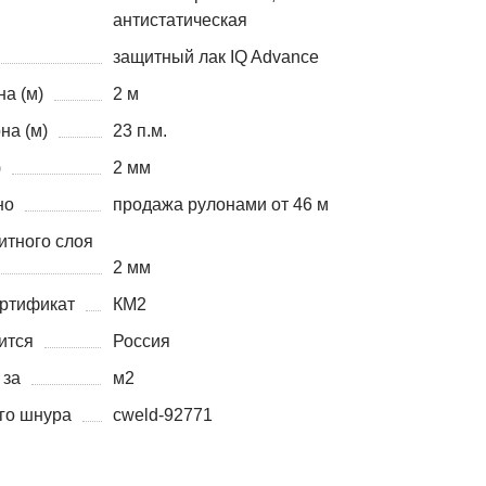
антистатическая
защитный лак IQ Advance
а (м)
2 м
на (м)
23 п.м.
)
2 мм
но
продажа рулонами от 46 м
итного слоя
2 мм
ртификат
КМ2
ится
Россия
 за
м2
го шнура
cweld-92771