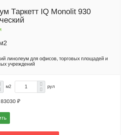
м Таркетт IQ Monolit 930
ческий
и
/м2
ий линолеум для офисов, торговых площадей и
ных учреждений
м2
рул
83030 ₽
ить