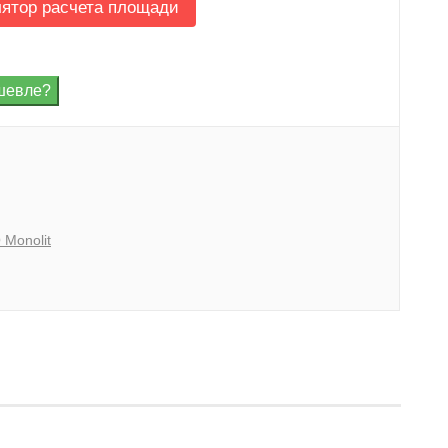
лятор расчета площади
 Monolit